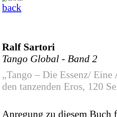
back
Ralf Sartori
Tango Global - Band 2
„Tango – Die Essenz/ Eine
den tanzenden Eros, 120 Se
Anregung zu diesem Buch fa