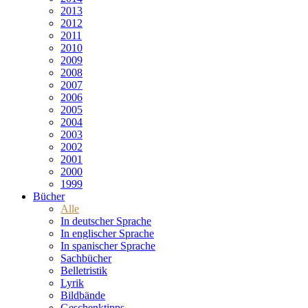
2013
2012
2011
2010
2009
2008
2007
2006
2005
2004
2003
2002
2001
2000
1999
Bücher
Alle
In deutscher Sprache
In englischer Sprache
In spanischer Sprache
Sachbücher
Belletristik
Lyrik
Bildbände
Geschenktipps