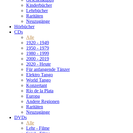
Kinderbücher
Lehrbücher
Raritäten
Neuzugänge
Hörbücher
CDs
Alle
1920 - 1949
1950 - 1979
1980 - 1999
2000 - 2019
2020 - Heute
Für anfangende Tänzer
Elektro Tango
World Tango
Konzertant
Río de la Plata
Europa
Andere Regionen
Raritäten
Neuzugänge
DVDs
Alle
Lehr - Filme