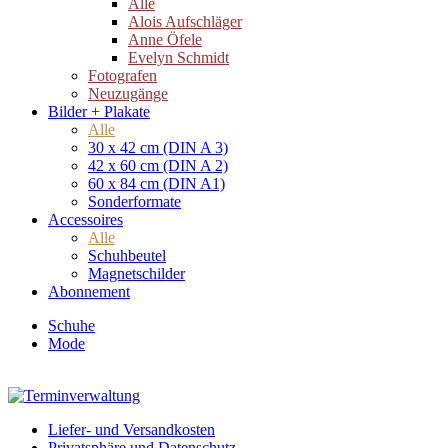
Alle
Alois Aufschläger
Anne Öfele
Evelyn Schmidt
Fotografen
Neuzugänge
Bilder + Plakate
Alle
30 x 42 cm (DIN A 3)
42 x 60 cm (DIN A 2)
60 x 84 cm (DIN A1)
Sonderformate
Accessoires
Alle
Schuhbeutel
Magnetschilder
Abonnement
Schuhe
Mode
Liefer- und Versandkosten
Privatsphäre und Datenschutz