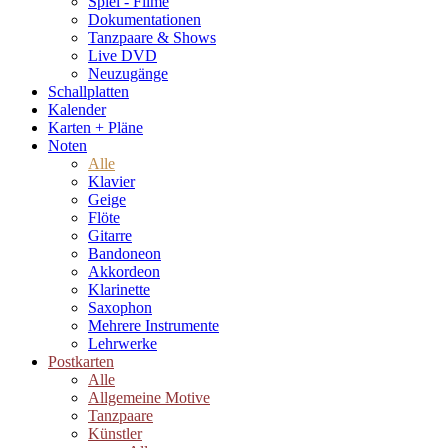
Spiel - Filme
Dokumentationen
Tanzpaare & Shows
Live DVD
Neuzugänge
Schallplatten
Kalender
Karten + Pläne
Noten
Alle
Klavier
Geige
Flöte
Gitarre
Bandoneon
Akkordeon
Klarinette
Saxophon
Mehrere Instrumente
Lehrwerke
Postkarten
Alle
Allgemeine Motive
Tanzpaare
Künstler