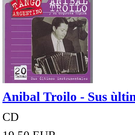
Anibal Troilo - Sus ùlt
CD