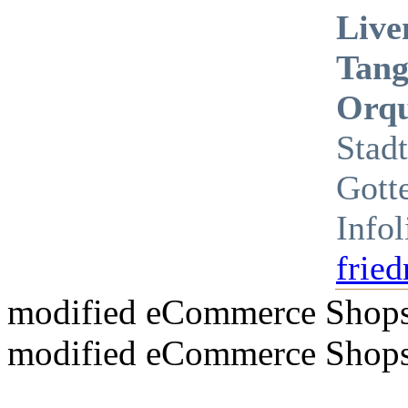
Live
Tang
Orqu
Stad
Gott
Info
fried
mod
ified eCommerce Shop
mod
ified eCommerce Shop