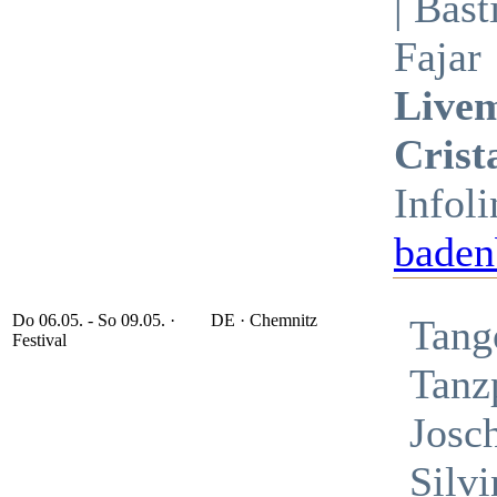
| Bas
Fajar
Livem
Crist
Infol
baden
Do 06.05. - So 09.05. ·
DE
· Chemnitz
Tang
Festival
Tanz
Josc
Silvi