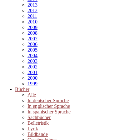
2013
2012
2011
2010
2009
2008
2007
2006
2005
2004
2003
2002
2001
2000
1999
Bücher
Alle
In deutscher Sprache
In englischer Sprache
In spanischer Sprache
Sachbücher
Belletristik
Lyrik
Bildbände
Geschenktipps