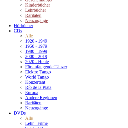
Kinderbücher
Lehrbücher
Raritäten
Neuzugänge
Hörbücher
CDs
Alle
1920 - 1949
1950 - 1979
1980 - 1999
2000 - 2019
2020 - Heute
Für anfangende Tänzer
Elektro Tango
World Tango
Konzertant
Río de la Plata
Europa
Andere Regionen
Raritäten
Neuzugänge
DVDs
Alle
Lehr - Filme