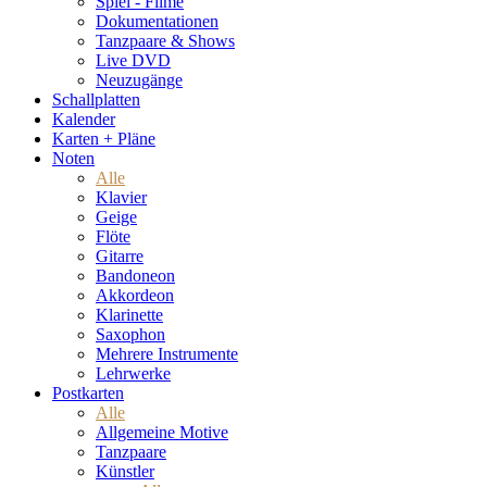
Spiel - Filme
Dokumentationen
Tanzpaare & Shows
Live DVD
Neuzugänge
Schallplatten
Kalender
Karten + Pläne
Noten
Alle
Klavier
Geige
Flöte
Gitarre
Bandoneon
Akkordeon
Klarinette
Saxophon
Mehrere Instrumente
Lehrwerke
Postkarten
Alle
Allgemeine Motive
Tanzpaare
Künstler