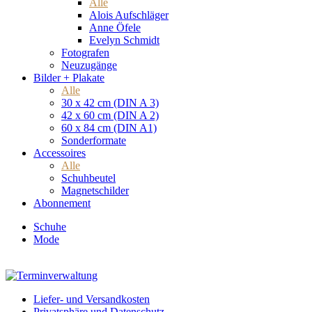
Alle
Alois Aufschläger
Anne Öfele
Evelyn Schmidt
Fotografen
Neuzugänge
Bilder + Plakate
Alle
30 x 42 cm (DIN A 3)
42 x 60 cm (DIN A 2)
60 x 84 cm (DIN A1)
Sonderformate
Accessoires
Alle
Schuhbeutel
Magnetschilder
Abonnement
Schuhe
Mode
Liefer- und Versandkosten
Privatsphäre und Datenschutz