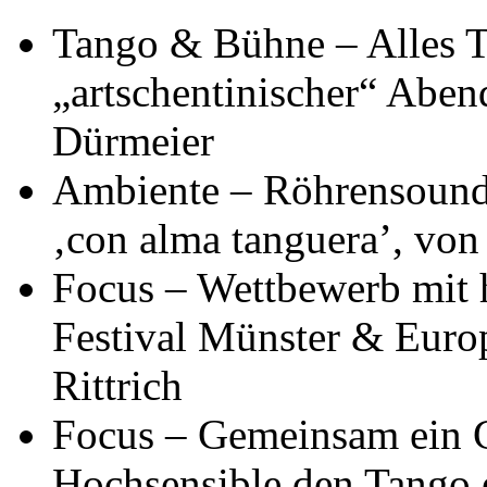
Tango & Bühne – Alles T
„artschentinischer“ Aben
Dürmeier
Ambiente – Röhrensound
‚con alma tanguera’, vo
Focus – Wettbewerb mit h
Festival Münster & Euro
Rittrich
Focus – Gemeinsam ein G
Hochsensible den Tango 