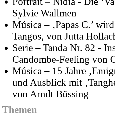
Portrait – Nidia - Die ‘
Sylvie Wallmen
Música – ‚Papas C.’ wird 
Tangos, von Jutta Hollac
Serie – Tanda Nr. 82 - I
Candombe-Feeling von O
Música – 15 Jahre ‚Emigr
und Ausblick mit ‚Tangh
von Arndt Büssing
Themen