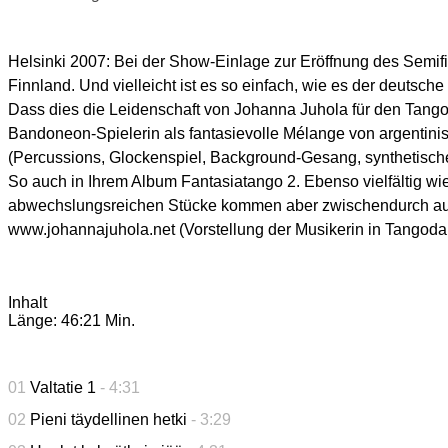
Helsinki 2007: Bei der Show-Einlage zur Eröffnung des Semif
Finnland. Und vielleicht ist es so einfach, wie es der deutsche
Dass dies die Leidenschaft von Johanna Juhola für den Tango er
Bandoneon-Spielerin als fantasievolle Mélange von argentini
(Percussions, Glockenspiel, Background-Gesang, synthetische
So auch in Ihrem Album Fantasiatango 2. Ebenso vielfältig wie
abwechslungsreichen Stücke kommen aber zwischendurch auch 
www.johannajuhola.net (Vorstellung der Musikerin in Tangod
Inhalt
Länge: 46:21 Min.
01
Valtatie 1
- 4:31
02
Pieni täydellinen hetki
- 3:29