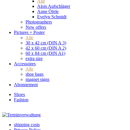
Alle
Alois Aufschläger
Anne Öfele
Evelyn Schmidt
Photographers
New offers
Pictures + Poster
Alle
30 x 42 cm (DIN A 3)
42 x 60 cm (DIN A 2)
60 x 84 cm (DIN A1)
extra size
Accessoires
Alle
shoe bags
magnet signs
Abonnement
Shoes
Fashion
shipping costs
Privacy Policy