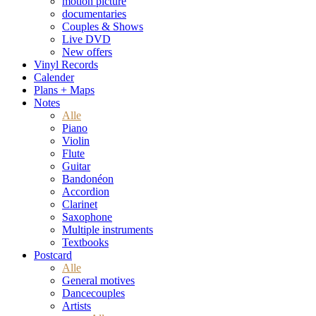
motion picture
documentaries
Couples & Shows
Live DVD
New offers
Vinyl Records
Calender
Plans + Maps
Notes
Alle
Piano
Violin
Flute
Guitar
Bandonéon
Accordion
Clarinet
Saxophone
Multiple instruments
Textbooks
Postcard
Alle
General motives
Dancecouples
Artists