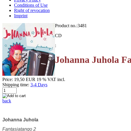
Conditions of Use
Right of revocation
Imprint
Product no.:
3481
CD
:
Johanna Juhola Fa
Price:
19,50 EUR
19 % VAT incl.
Shipping time:
3-4 Days
back
Johanna Juhola
Fantasiatango 2