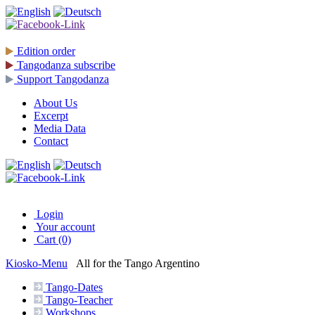
Edition
order
Tangodanza
subscribe
Support
Tangodanza
About Us
Excerpt
Media Data
Contact
Login
Your account
Cart (0)
Kiosko
-Menu
All for the Tango Argentino
Tango-
Dates
Tango-
Teacher
Workshops