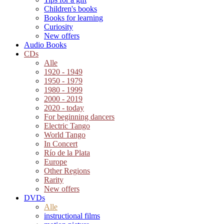
Children's books
Books for learning
Curiosity
New offers
Audio Books
CDs
Alle
1920 - 1949
1950 - 1979
1980 - 1999
2000 - 2019
2020 - today
For beginning dancers
Electric Tango
World Tango
In Concert
Río de la Plata
Europe
Other Regions
Rarity
New offers
DVDs
Alle
instructional films