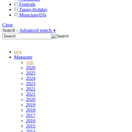
Festivals
Tango-
Holiday
Musicians/DJs
Close
Search –
Advanced search
▼
new
Magazine
Alle
2026
2025
2024
2023
2022
2021
2020
2019
2018
2017
2016
2015
2014