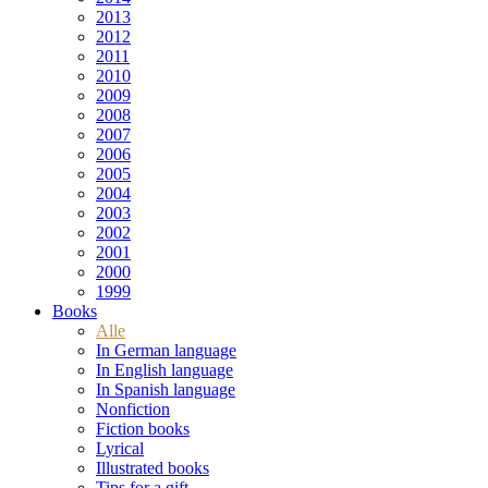
2013
2012
2011
2010
2009
2008
2007
2006
2005
2004
2003
2002
2001
2000
1999
Books
Alle
In German language
In English language
In Spanish language
Nonfiction
Fiction books
Lyrical
Illustrated books
Tips for a gift