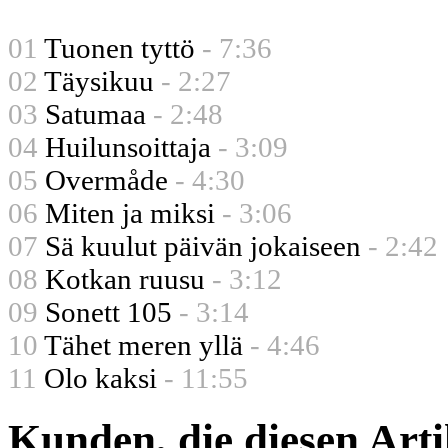
01
Tuonen tyttö
- 7:36
02
Täysikuu
- 2:27
03
Satumaa
- 2:48
04
Huilunsoittaja
- 3:09
05
Overmåde
- 4:30
06
Miten ja miksi
- 3:06
07
Sä kuulut päivän jokaiseen
- 2:42
08
Kotkan ruusu
- 3:12
09
Sonett 105
- 3:14
10
Tähet meren yllä
- 4:46
11
Olo kaksi
- 11:55
Kunden, die diesen Arti