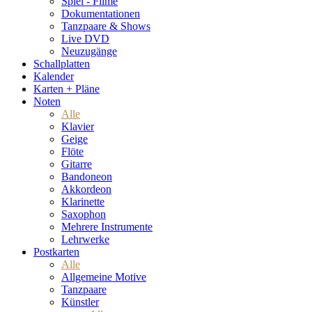
Spiel - Filme
Dokumentationen
Tanzpaare & Shows
Live DVD
Neuzugänge
Schallplatten
Kalender
Karten + Pläne
Noten
Alle
Klavier
Geige
Flöte
Gitarre
Bandoneon
Akkordeon
Klarinette
Saxophon
Mehrere Instrumente
Lehrwerke
Postkarten
Alle
Allgemeine Motive
Tanzpaare
Künstler