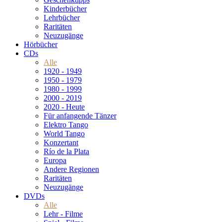
Kinderbücher
Lehrbücher
Raritäten
Neuzugänge
Hörbücher
CDs
Alle
1920 - 1949
1950 - 1979
1980 - 1999
2000 - 2019
2020 - Heute
Für anfangende Tänzer
Elektro Tango
World Tango
Konzertant
Río de la Plata
Europa
Andere Regionen
Raritäten
Neuzugänge
DVDs
Alle
Lehr - Filme