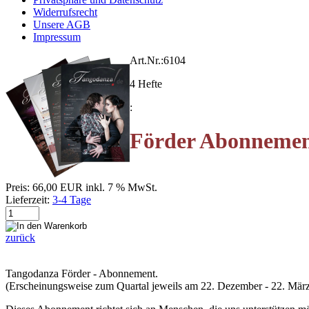
Widerrufsrecht
Unsere AGB
Impressum
Art.Nr.:
6104
4 Hefte
:
Förder Abonnemen
Preis:
66,00 EUR
inkl. 7 % MwSt.
Lieferzeit:
3-4 Tage
zurück
Tangodanza Förder - Abonnement.
(Erscheinungsweise zum Quartal jeweils am 22. Dezember - 22. März 