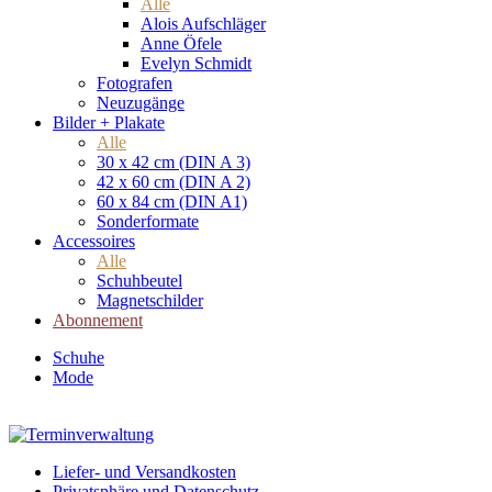
Alle
Alois Aufschläger
Anne Öfele
Evelyn Schmidt
Fotografen
Neuzugänge
Bilder + Plakate
Alle
30 x 42 cm (DIN A 3)
42 x 60 cm (DIN A 2)
60 x 84 cm (DIN A1)
Sonderformate
Accessoires
Alle
Schuhbeutel
Magnetschilder
Abonnement
Schuhe
Mode
Liefer- und Versandkosten
Privatsphäre und Datenschutz