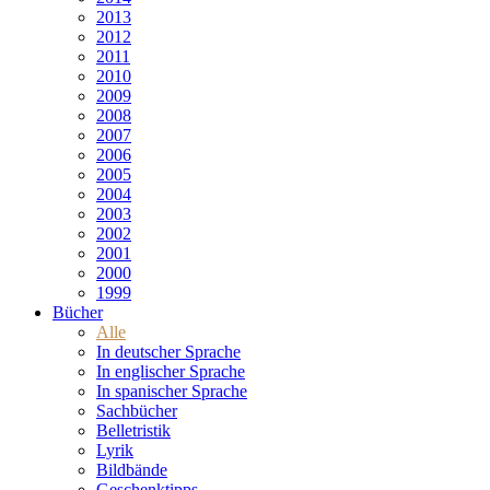
2013
2012
2011
2010
2009
2008
2007
2006
2005
2004
2003
2002
2001
2000
1999
Bücher
Alle
In deutscher Sprache
In englischer Sprache
In spanischer Sprache
Sachbücher
Belletristik
Lyrik
Bildbände
Geschenktipps