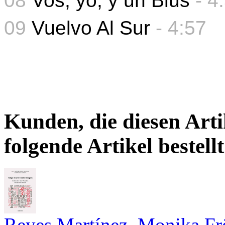
08
Vos, yo, y un Blus
- 4
09
Vuelvo Al Sur
-
4:57
Kunden, die diesen Arti
folgende Artikel bestellt
Reyes Martínez, Monika Frö