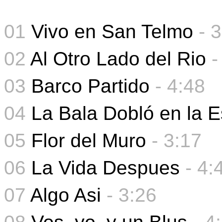
01
Vivo en San Telmo
- 
02
Al Otro Lado del Rio
-
03
Barco Partido
- 4:48
04
La Bala Dobló en la 
05
Flor del Muro
-
3:17
06
La Vida Despues
-
4:
07
Algo Asi
- 3:26