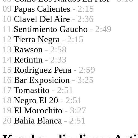
09
Papas Calientes
- 2:15
10
Clavel Del Aire
- 2:36
11
Sentimiento Gaucho
- 2:49
12
Tierra Negra
- 2:15
13
Rawson
- 2:58
14
Retintin
- 2:33
15
Rodriguez Pena
- 2:59
16
Bar Exposicion
- 3:25
17
Tomastito
- 2:51
18
Negro El 20
- 2:51
19
El Morochito
- 3:27
20
Bahia Blanca
- 2:51