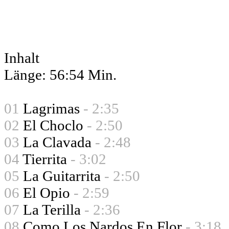
Inhalt
Länge: 56:54 Min.
01
Lagrimas
- 2:35
02
El Choclo
- 2:50
03
La Clavada
- 2:48
04
Tierrita
- 3:02
05
La Guitarrita
- 2:50
06
El Opio
- 2:59
07
La Terilla
- 2:36
08
Como Los Nardos En Flor
- 3:18