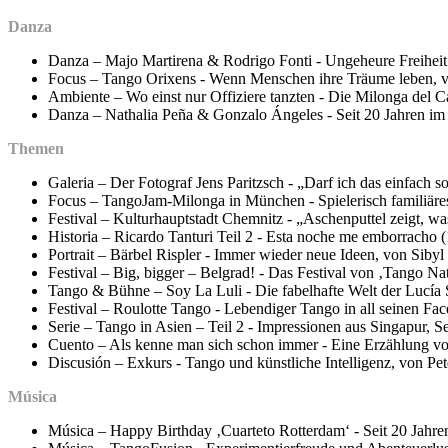
Danza
Danza – Majo Martirena & Rodrigo Fonti - Ungeheure Freiheit
Focus – Tango Orixens - Wenn Menschen ihre Träume leben, v
Ambiente – Wo einst nur Offiziere tanzten - Die Milonga del 
Danza – Nathalia Peña & Gonzalo Ángeles - Seit 20 Jahren i
Themen
Galeria – Der Fotograf Jens Paritzsch - „Darf ich das einfach 
Focus – TangoJam-Milonga in München - Spielerisch familiäres
Festival – Kulturhauptstadt Chemnitz - „Aschenputtel zeigt, wa
Historia – Ricardo Tanturi Teil 2 - Esta noche me emborracho 
Portrait – Bärbel Rispler - Immer wieder neue Ideen, von Siby
Festival – Big, bigger – Belgrad! - Das Festival von ‚Tango Na
Tango & Bühne – Soy La Luli - Die fabelhafte Welt der Lucía
Festival – Roulotte Tango - Lebendiger Tango in all seinen Fa
Serie – Tango in Asien – Teil 2 - Impressionen aus Singapur,
Cuento – Als kenne man sich schon immer - Eine Erzählung v
Discusión – Exkurs - Tango und künstliche Intelligenz, von Pet
Música
Música – Happy Birthday ‚Cuarteto Rotterdam‘ - Seit 20 Jahre