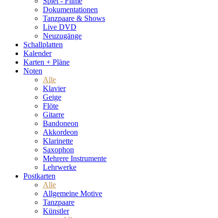
Spiel - Filme
Dokumentationen
Tanzpaare & Shows
Live DVD
Neuzugänge
Schallplatten
Kalender
Karten + Pläne
Noten
Alle
Klavier
Geige
Flöte
Gitarre
Bandoneon
Akkordeon
Klarinette
Saxophon
Mehrere Instrumente
Lehrwerke
Postkarten
Alle
Allgemeine Motive
Tanzpaare
Künstler