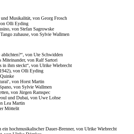
 und Musikalität, von Georg Frosch
on Olli Eyding
Casino, von Stefan Sagrowske
m Tango zuhause, von Sylvie Wallmen
so ablichten?“, von Ute Schwidden
 Miteinander, von Ralf Sartori
s in ihm steckt“, von Ulrike Wiebrecht
(1942), von Olli Eyding
l Quinke
tural‘, von Horst Martin
 Spano, von Sylvie Wallmen
cetten, von Jürgen Ramspec
 Seoul und Dubai, von Uwe Lohse
on Lea Martin
er Möttelit
n ein hochmusikalischer Dauer-Brenner, von Ulrike Wiebrecht