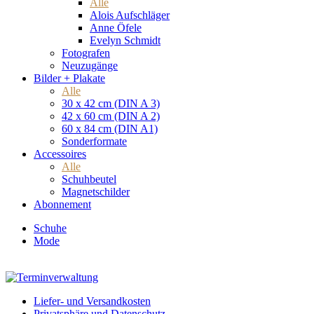
Alle
Alois Aufschläger
Anne Öfele
Evelyn Schmidt
Fotografen
Neuzugänge
Bilder + Plakate
Alle
30 x 42 cm (DIN A 3)
42 x 60 cm (DIN A 2)
60 x 84 cm (DIN A1)
Sonderformate
Accessoires
Alle
Schuhbeutel
Magnetschilder
Abonnement
Schuhe
Mode
Liefer- und Versandkosten
Privatsphäre und Datenschutz