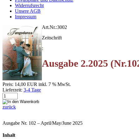
Widerrufsrecht
Unsere AGB
Impressum
Art.Nr.:
3002
Zeitschrift
:
Ausgabe 2.2025 (Nr.10
Preis:
14,00 EUR
inkl. 7 % MwSt.
Lieferzeit:
3-4 Tage
zurück
Ausgabe Nr. 102 – April/May/June 2025
Inhalt