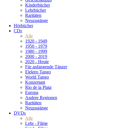
Kinderbücher
Lehrbücher
Raritäten
Neuzugänge
Hörbücher
CDs
Alle
1920 - 1949
1950 - 1979
1980 - 1999
2000 - 2019
2020 - Heute
Für anfangende Tänzer
Elektro Tango
World Tango
Konzertant
Río de la Plata
Europa
Andere Regionen
Raritäten
Neuzugänge
DVDs
Alle
Lehr - Filme