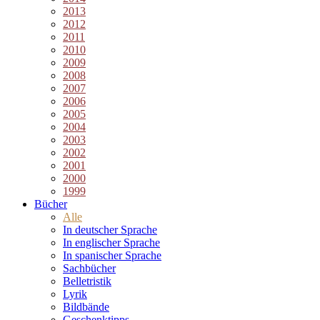
2013
2012
2011
2010
2009
2008
2007
2006
2005
2004
2003
2002
2001
2000
1999
Bücher
Alle
In deutscher Sprache
In englischer Sprache
In spanischer Sprache
Sachbücher
Belletristik
Lyrik
Bildbände
Geschenktipps