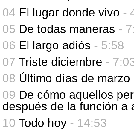
04
El lugar donde vivo
- 
05
De todas maneras
-
7
06
El largo adiós
-
5:58
07
Triste diciembre
- 7:0
08
Último días de marzo
09
De cómo aquellos per
después de la función a 
10
Todo hoy
- 14:53