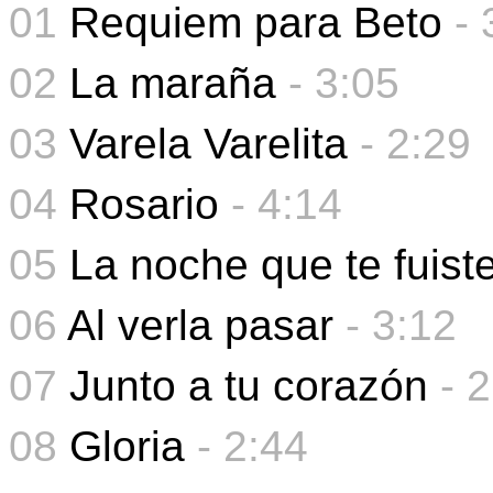
01
Requiem para Beto
- 
02
La maraña
- 3:05
03
Varela Varelita
- 2:29
04
Rosario
- 4:14
05
La noche que te fuist
06
Al verla pasar
-
3:12
07
Junto a tu corazón
-
2
08
Gloria
-
2:44