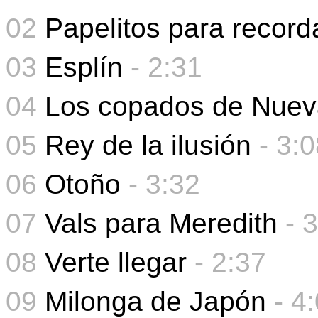
02
Papelitos para record
03
Esplín
- 2:31
04
Los copados de Nuev
05
Rey de la ilusión
-
3:0
06
Otoño
-
3:32
07
Vals para Meredith
- 
08
Verte llegar
- 2:37
09
Milonga de Japón
-
4