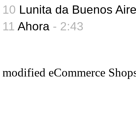
10
Lunita da Buenos Air
11
Ahora
-
2:43
mod
ified eCommerce Shop