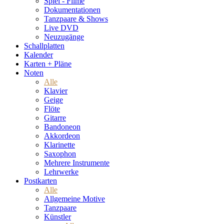
Spiel - Filme
Dokumentationen
Tanzpaare & Shows
Live DVD
Neuzugänge
Schallplatten
Kalender
Karten + Pläne
Noten
Alle
Klavier
Geige
Flöte
Gitarre
Bandoneon
Akkordeon
Klarinette
Saxophon
Mehrere Instrumente
Lehrwerke
Postkarten
Alle
Allgemeine Motive
Tanzpaare
Künstler