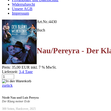
Widerrufsrecht
Unsere AGB
Impressum
Art.Nr.:
4430
Buch
:
Nau/Pereyra - Der Kl
Preis:
35,00 EUR
inkl. 7 % MwSt.
Lieferzeit:
3-4 Tage
zurück
Nicole Nau und Luis Pereyra
Der Klang meiner Erde
300 Seiten, Hardcover, 2025