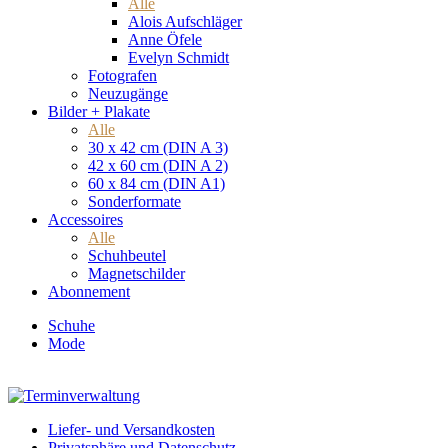
Alle
Alois Aufschläger
Anne Öfele
Evelyn Schmidt
Fotografen
Neuzugänge
Bilder + Plakate
Alle
30 x 42 cm (DIN A 3)
42 x 60 cm (DIN A 2)
60 x 84 cm (DIN A1)
Sonderformate
Accessoires
Alle
Schuhbeutel
Magnetschilder
Abonnement
Schuhe
Mode
Liefer- und Versandkosten
Privatsphäre und Datenschutz