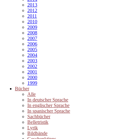
2013
2012
2011
2010
2009
2008
2007
2006
2005
2004
2003
2002
2001
2000
1999
Bücher
Alle
In deutscher Sprache
In englischer Sprache
In spanischer Sprache
Sachbücher
Belletristik
Lyrik
Bildbände
Geschenktipps