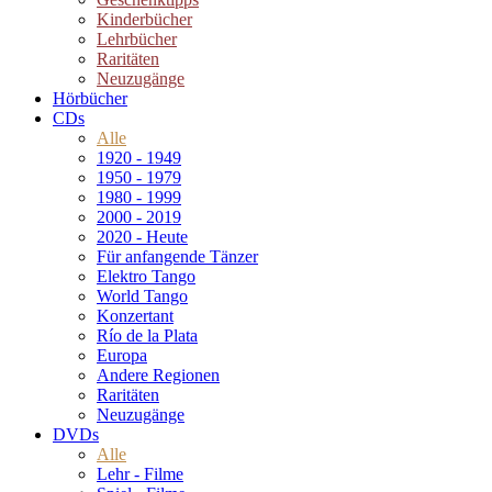
Kinderbücher
Lehrbücher
Raritäten
Neuzugänge
Hörbücher
CDs
Alle
1920 - 1949
1950 - 1979
1980 - 1999
2000 - 2019
2020 - Heute
Für anfangende Tänzer
Elektro Tango
World Tango
Konzertant
Río de la Plata
Europa
Andere Regionen
Raritäten
Neuzugänge
DVDs
Alle
Lehr - Filme