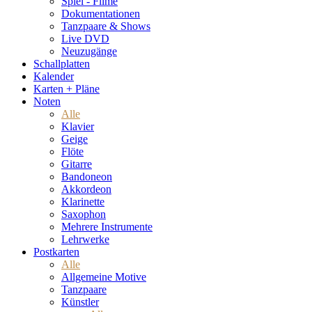
Spiel - Filme
Dokumentationen
Tanzpaare & Shows
Live DVD
Neuzugänge
Schallplatten
Kalender
Karten + Pläne
Noten
Alle
Klavier
Geige
Flöte
Gitarre
Bandoneon
Akkordeon
Klarinette
Saxophon
Mehrere Instrumente
Lehrwerke
Postkarten
Alle
Allgemeine Motive
Tanzpaare
Künstler