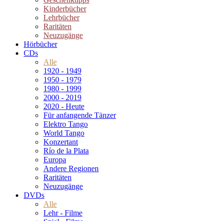
Kinderbücher
Lehrbücher
Raritäten
Neuzugänge
Hörbücher
CDs
Alle
1920 - 1949
1950 - 1979
1980 - 1999
2000 - 2019
2020 - Heute
Für anfangende Tänzer
Elektro Tango
World Tango
Konzertant
Río de la Plata
Europa
Andere Regionen
Raritäten
Neuzugänge
DVDs
Alle
Lehr - Filme