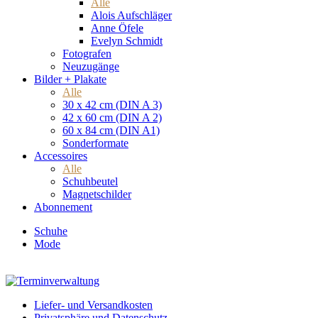
Alle
Alois Aufschläger
Anne Öfele
Evelyn Schmidt
Fotografen
Neuzugänge
Bilder + Plakate
Alle
30 x 42 cm (DIN A 3)
42 x 60 cm (DIN A 2)
60 x 84 cm (DIN A1)
Sonderformate
Accessoires
Alle
Schuhbeutel
Magnetschilder
Abonnement
Schuhe
Mode
Liefer- und Versandkosten
Privatsphäre und Datenschutz