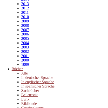
2013
2012
2011
2010
2009
2008
2007
2006
2005
2004
2003
2002
2001
2000
1999
Bücher
Alle
In deutscher Sprache
In englischer Sprache
In spanischer Sprache
Sachbücher
Belletristik
Lyrik
Bildbände
Geschenktipps