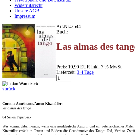
Widerrufsrecht
Unsere AGB
Impressum
Art.Nr.:
3544
Buch:
Las almas des tang
Preis:
19,90 EUR
inkl. 7 % MwSt.
Lieferzeit:
3-4 Tage
zurück
Corinna Antelmann/Anton Kitzmüller:
las almas des tango
64 Seiten Paperback
Was kommt dabei heraus, wenn eine norddeutsche Autorin und ein österreichischer Male
Kitzmüller erzählt in Texten und Bildern die Grundmotive des Tango: Tod, Verlust, Zwe