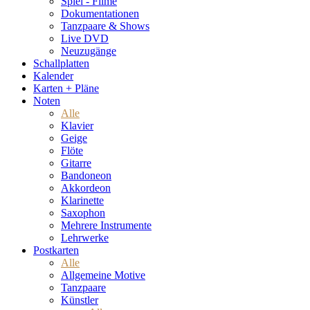
Spiel - Filme
Dokumentationen
Tanzpaare & Shows
Live DVD
Neuzugänge
Schallplatten
Kalender
Karten + Pläne
Noten
Alle
Klavier
Geige
Flöte
Gitarre
Bandoneon
Akkordeon
Klarinette
Saxophon
Mehrere Instrumente
Lehrwerke
Postkarten
Alle
Allgemeine Motive
Tanzpaare
Künstler