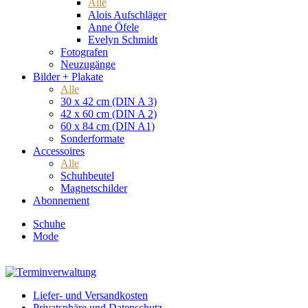
Alle
Alois Aufschläger
Anne Öfele
Evelyn Schmidt
Fotografen
Neuzugänge
Bilder + Plakate
Alle
30 x 42 cm (DIN A 3)
42 x 60 cm (DIN A 2)
60 x 84 cm (DIN A1)
Sonderformate
Accessoires
Alle
Schuhbeutel
Magnetschilder
Abonnement
Schuhe
Mode
Liefer- und Versandkosten
Privatsphäre und Datenschutz