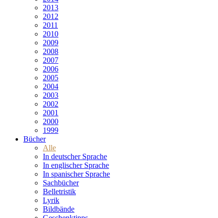
2013
2012
2011
2010
2009
2008
2007
2006
2005
2004
2003
2002
2001
2000
1999
Bücher
Alle
In deutscher Sprache
In englischer Sprache
In spanischer Sprache
Sachbücher
Belletristik
Lyrik
Bildbände
Geschenktipps