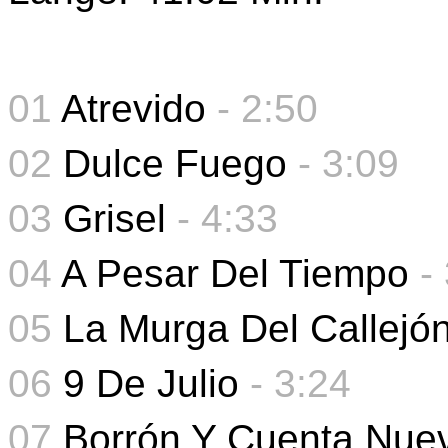
01
Atrevido
- 2:50
02
Dulce Fuego
- 3:09
03
Grisel
- 4:33
04
A Pesar Del Tiempo
-
05
La Murga Del Callejó
06
9 De Julio
-
3:24
07
Borrón Y Cuenta Nue