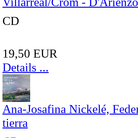
Villarreal/Crom - D'Arienzo
CD
19,50 EUR
Details ...
Ana-Josafina Nickelé, Feder
tierra