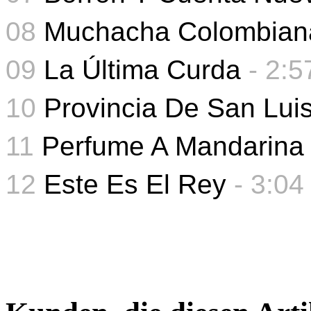
08
Muchacha Colombian
09
La Última Curda
-
2:5
10
Provincia De San Lui
11
Perfume A Mandarina
12
Este Es El Rey
-
3:04