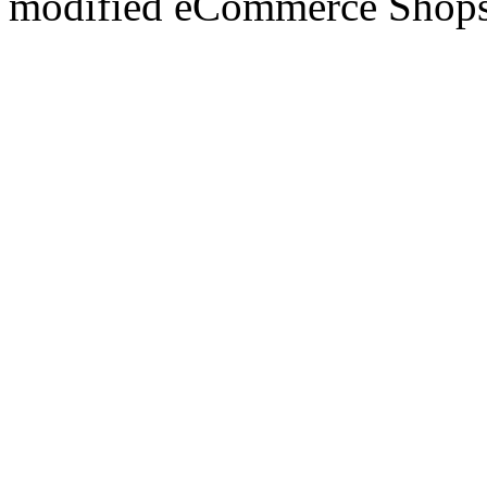
mod
ified eCommerce Shop