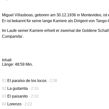
Miguel Villasboas, geboren am 30.12.1936 in Montevideo, ist 
Er ist bekannt für seine lange Karriere als Dirigent von Tango
Im Laufe seiner Karriere erhielt er zweimal die Goldene Schal
Cumparsita'.
Inhalt
Länge: 48:59 Min.
01
El paraíso de los locos
- 2:38
02
La guitarrita
- 2:10
03
El paisanito
- 2:10
04
Lorenzo
- 2:22