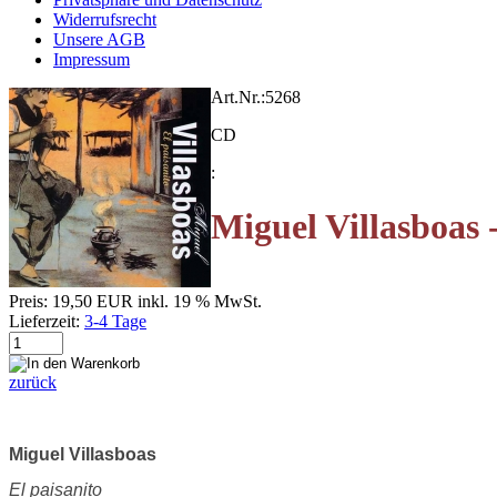
Widerrufsrecht
Unsere AGB
Impressum
Art.Nr.:
5268
CD
:
Miguel Villasboas -
Preis:
19,50 EUR
inkl. 19 % MwSt.
Lieferzeit:
3-4 Tage
zurück
Miguel Villasboas
El paisanito