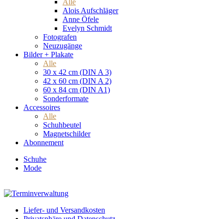
Alle
Alois Aufschläger
Anne Öfele
Evelyn Schmidt
Fotografen
Neuzugänge
Bilder + Plakate
Alle
30 x 42 cm (DIN A 3)
42 x 60 cm (DIN A 2)
60 x 84 cm (DIN A1)
Sonderformate
Accessoires
Alle
Schuhbeutel
Magnetschilder
Abonnement
Schuhe
Mode
Liefer- und Versandkosten
Privatsphäre und Datenschutz