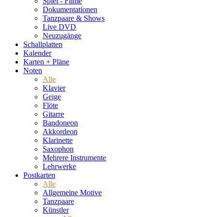
Spiel - Filme
Dokumentationen
Tanzpaare & Shows
Live DVD
Neuzugänge
Schallplatten
Kalender
Karten + Pläne
Noten
Alle
Klavier
Geige
Flöte
Gitarre
Bandoneon
Akkordeon
Klarinette
Saxophon
Mehrere Instrumente
Lehrwerke
Postkarten
Alle
Allgemeine Motive
Tanzpaare
Künstler