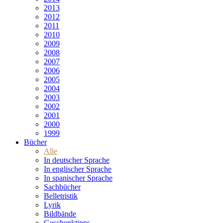
2013
2012
2011
2010
2009
2008
2007
2006
2005
2004
2003
2002
2001
2000
1999
Bücher
Alle
In deutscher Sprache
In englischer Sprache
In spanischer Sprache
Sachbücher
Belletristik
Lyrik
Bildbände
Geschenktipps