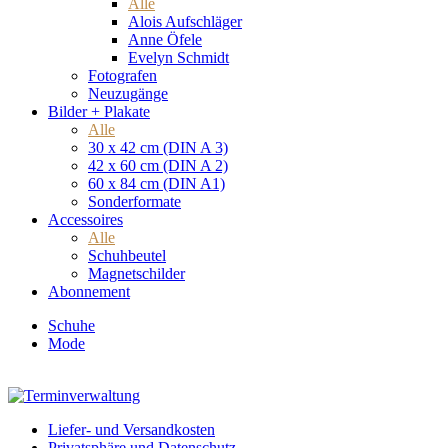
Alle
Alois Aufschläger
Anne Öfele
Evelyn Schmidt
Fotografen
Neuzugänge
Bilder + Plakate
Alle
30 x 42 cm (DIN A 3)
42 x 60 cm (DIN A 2)
60 x 84 cm (DIN A1)
Sonderformate
Accessoires
Alle
Schuhbeutel
Magnetschilder
Abonnement
Schuhe
Mode
Liefer- und Versandkosten
Privatsphäre und Datenschutz