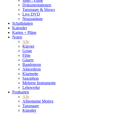
Spiel - Filme
Dokumentationen
Tanzpaare & Shows
Live DVD
Neuzugänge
Schallplatten
Kalender
Karten + Pläne
Noten
Alle
Klavier
Geige
Flöte
Gitarre
Bandoneon
Akkordeon
Klarinette
Saxophon
Mehrere Instrumente
Lehrwerke
Postkarten
Alle
Allgemeine Motive
Tanzpaare
Künstler