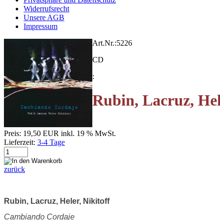
Widerrufsrecht
Unsere AGB
Impressum
Art.Nr.:
5226
CD
:
Rubin, Lacruz, Hel
Preis:
19,50 EUR
inkl. 19 % MwSt.
Lieferzeit:
3-4 Tage
zurück
Rubin, Lacruz, Heler, Nikitoff
Cambiando Cordaje