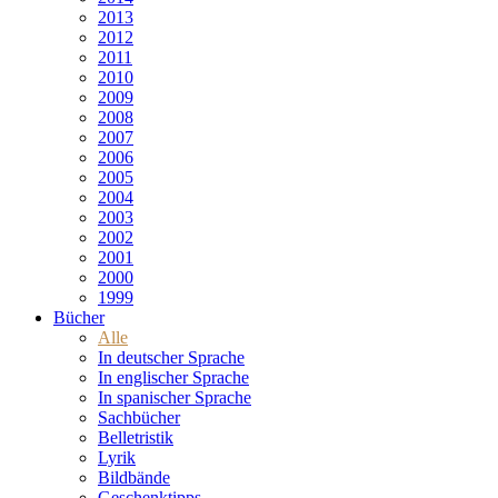
2013
2012
2011
2010
2009
2008
2007
2006
2005
2004
2003
2002
2001
2000
1999
Bücher
Alle
In deutscher Sprache
In englischer Sprache
In spanischer Sprache
Sachbücher
Belletristik
Lyrik
Bildbände
Geschenktipps