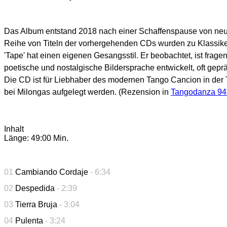
Das Album entstand 2018 nach einer Schaffenspause von neun 
Reihe von Titeln der vorhergehenden CDs wurden zu Klassik
'Tape' hat einen eigenen Gesangsstil. Er beobachtet, ist frage
poetische und nostalgische Bildersprache entwickelt, oft gep
Die CD ist für Liebhaber des modernen Tango Cancion in der T
bei Milongas aufgelegt werden. (Rezension in
Tangodanza 94 
Inhalt
Länge: 49:00 Min.
01
Cambiando Cordaje
- 6:34
02
Despedida
- 2:39
03
Tierra Bruja
- 3:04
04
Pulenta
- 3:24