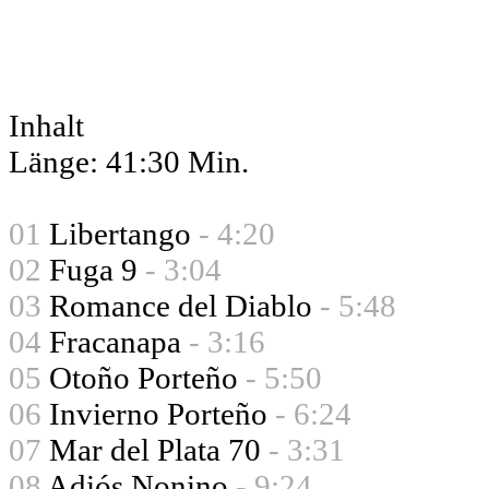
Inhalt
Länge: 41:30 Min.
01
Libertango
- 4:20
02
Fuga 9
- 3:04
03
Romance del Diablo
- 5:48
04
Fracanapa
- 3:16
05
Otoño Porteño
- 5:50
06
Invierno Porteño
- 6:24
07
Mar del Plata 70
- 3:31
08
Adiós Nonino
- 9:24