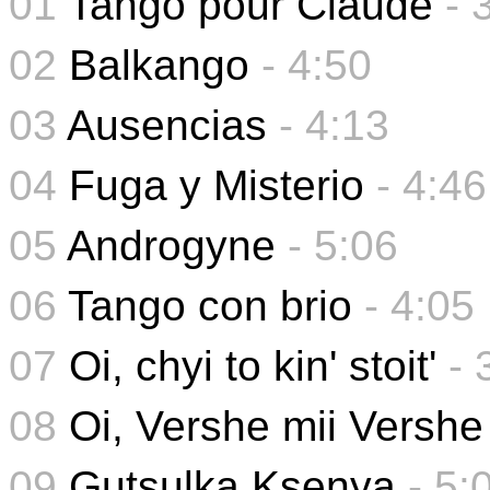
01
Tango pour Claude
- 
02
Balkango
- 4:50
03
Ausencias
- 4:13
04
Fuga y Misterio
- 4:46
05
Androgyne
-
5:06
06
Tango con brio
-
4:05
07
Oi, chyi to kin' stoit'
- 
08
Oi, Vershe mii Vershe
09
Gutsulka Ksenya
-
5: