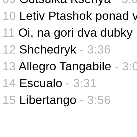
10
Letiv Ptashok ponad 
11
Oi, na gori dva dubky
12
Shchedryk
-
3:36
13
Allegro Tangabile
- 3:
14
Escualo
- 3:31
15
Libertango
- 3:56