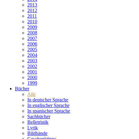
2013
2012
2011
2010
2009
2008
2007
2006
2005
2004
2003
2002
2001
2000
1999
Bücher
Alle
In deutscher Sprache
In englischer Sprache
In spanischer Sprache
Sachbücher
Belletristik
Lyrik
Bildbände
Geschenktipps