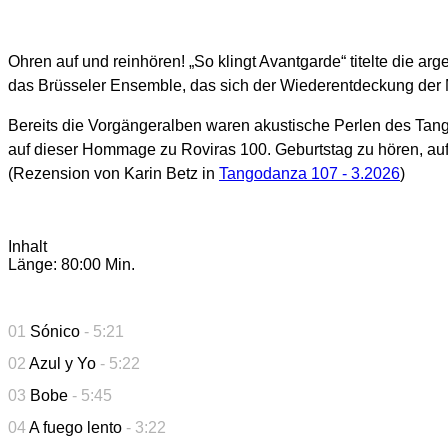
Ohren auf und reinhören! „So klingt Avantgarde“ titelte die a
das Brüsseler Ensemble, das sich der Wiederentdeckung der M
Bereits die Vorgängeralben waren akustische Perlen des Tango
auf dieser Hommage zu Roviras 100. Geburtstag zu hören, auf
(Rezension von Karin Betz in
Tangodanza 107 - 3.2026
)
Inhalt
Länge: 80:00 Min.
01
Sónico
- 5:21
02
Azul y Yo
- 5:22
03
Bobe
- 5:45
04
A fuego lento
- 3:22