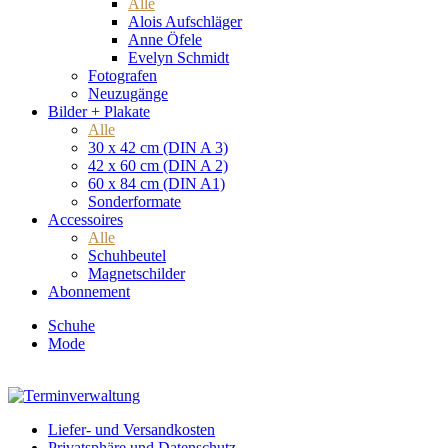
Alle
Alois Aufschläger
Anne Öfele
Evelyn Schmidt
Fotografen
Neuzugänge
Bilder + Plakate
Alle
30 x 42 cm (DIN A 3)
42 x 60 cm (DIN A 2)
60 x 84 cm (DIN A1)
Sonderformate
Accessoires
Alle
Schuhbeutel
Magnetschilder
Abonnement
Schuhe
Mode
Liefer- und Versandkosten
Privatsphäre und Datenschutz