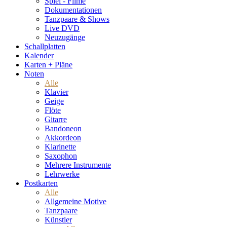
Spiel - Filme
Dokumentationen
Tanzpaare & Shows
Live DVD
Neuzugänge
Schallplatten
Kalender
Karten + Pläne
Noten
Alle
Klavier
Geige
Flöte
Gitarre
Bandoneon
Akkordeon
Klarinette
Saxophon
Mehrere Instrumente
Lehrwerke
Postkarten
Alle
Allgemeine Motive
Tanzpaare
Künstler