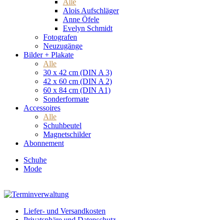
Alle
Alois Aufschläger
Anne Öfele
Evelyn Schmidt
Fotografen
Neuzugänge
Bilder + Plakate
Alle
30 x 42 cm (DIN A 3)
42 x 60 cm (DIN A 2)
60 x 84 cm (DIN A1)
Sonderformate
Accessoires
Alle
Schuhbeutel
Magnetschilder
Abonnement
Schuhe
Mode
Liefer- und Versandkosten
Privatsphäre und Datenschutz