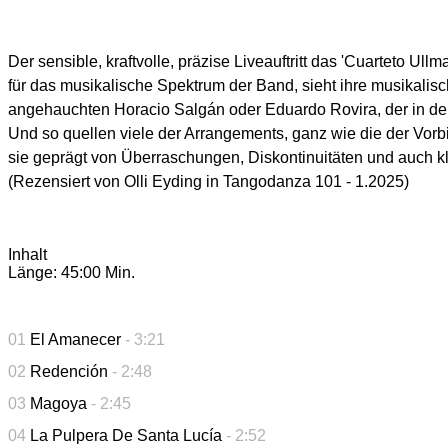
Der sensible, kraftvolle, präzise Liveauftritt das 'Cuarteto Ul
für das musikalische Spektrum der Band, sieht ihre musikali
angehauchten Horacio Salgán oder Eduardo Rovira, der in de
Und so quellen viele der Arrangements, ganz wie die der Vorb
sie geprägt von Überraschungen, Diskontinuitäten und auch 
(Rezensiert von Olli Eyding in Tangodanza 101 - 1.2025)
Inhalt
Länge: 45:00 Min.
01
El Amanecer
- 3:21
02
Redención
- 2:48
03
Magoya
- 2:45
04
La Pulpera De Santa Lucía
- 2:52