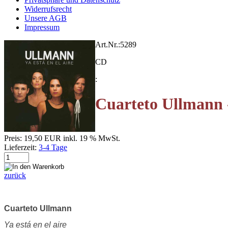
Widerrufsrecht
Unsere AGB
Impressum
Art.Nr.:
5289
CD
:
Cuarteto Ullmann - 
Preis:
19,50 EUR
inkl. 19 % MwSt.
Lieferzeit:
3-4 Tage
zurück
Cuarteto Ullmann
Ya está en el aire