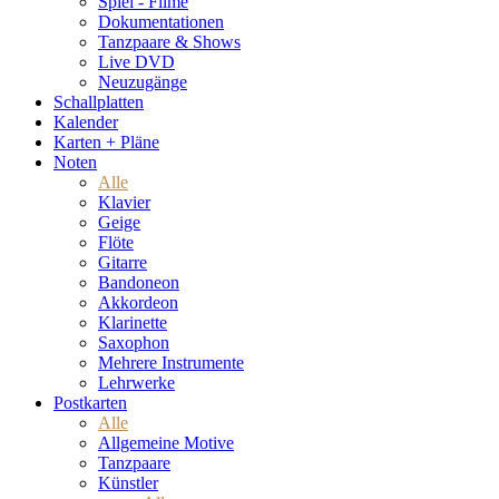
Spiel - Filme
Dokumentationen
Tanzpaare & Shows
Live DVD
Neuzugänge
Schallplatten
Kalender
Karten + Pläne
Noten
Alle
Klavier
Geige
Flöte
Gitarre
Bandoneon
Akkordeon
Klarinette
Saxophon
Mehrere Instrumente
Lehrwerke
Postkarten
Alle
Allgemeine Motive
Tanzpaare
Künstler