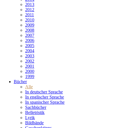
2013
2012
2011
2010
2009
2008
2007
2006
2005
2004
2003
2002
2001
2000
1999
Bücher
Alle
In deutscher Sprache
In englischer Sprache
In spanischer Sprache
Sachbücher
Belletristik
Lyrik
Bildbände
Geschenktipps