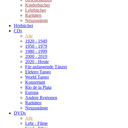
Kinderbücher
Lehrbücher
Raritäten
Neuzugänge
Hörbücher
CDs
Alle
1920 - 1949
1950 - 1979
1980 - 1999
2000 - 2019
2020 - Heute
Für anfangende Tänzer
Elektro Tango
World Tango
Konzertant
Río de la Plata
Europa
Andere Regionen
Raritäten
Neuzugänge
DVDs
Alle
Lehr - Filme