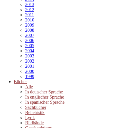
2013
2012
2011
2010
2009
2008
2007
2006
2005
2004
2003
2002
2001
2000
1999
Bücher
Alle
In deutscher Sprache
In englischer Sprache
In spanischer Sprache
Sachbücher
Belletristik
Lyrik
Bildbände
Geschenktipps