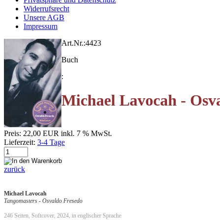
Widerrufsrecht
Unsere AGB
Impressum
Art.Nr.:
4423
Buch
:
Michael Lavocah - Osva
Preis:
22,00 EUR
inkl. 7 % MwSt.
Lieferzeit:
3-4 Tage
zurück
Michael Lavocah
Tangomasters - Osvaldo Fresedo
246 Seiten, Softcover, 2024, in englischer Sprache