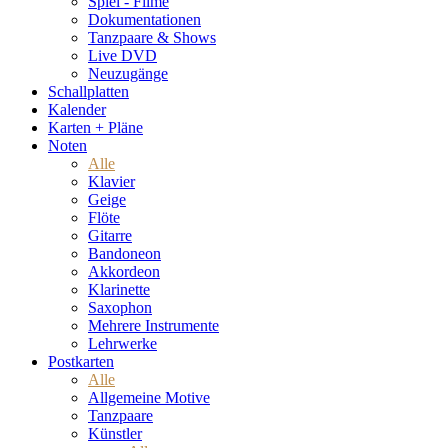
Spiel - Filme
Dokumentationen
Tanzpaare & Shows
Live DVD
Neuzugänge
Schallplatten
Kalender
Karten + Pläne
Noten
Alle
Klavier
Geige
Flöte
Gitarre
Bandoneon
Akkordeon
Klarinette
Saxophon
Mehrere Instrumente
Lehrwerke
Postkarten
Alle
Allgemeine Motive
Tanzpaare
Künstler