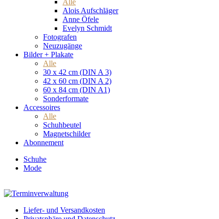
Alle
Alois Aufschläger
Anne Öfele
Evelyn Schmidt
Fotografen
Neuzugänge
Bilder + Plakate
Alle
30 x 42 cm (DIN A 3)
42 x 60 cm (DIN A 2)
60 x 84 cm (DIN A1)
Sonderformate
Accessoires
Alle
Schuhbeutel
Magnetschilder
Abonnement
Schuhe
Mode
Liefer- und Versandkosten
Privatsphäre und Datenschutz