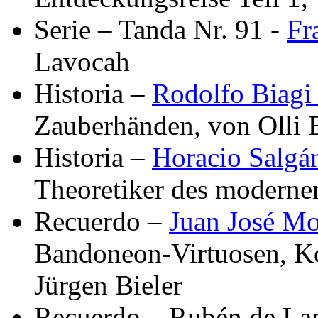
Serie – Tanda Nr. 91 -
Fr
Lavocah
Historia –
Rodolfo Biag
Zauberhänden, von Olli 
Historia –
Horacio Salgá
Theoretiker des modernen
Recuerdo –
Juan José Mo
Bandoneon-Virtuosen, K
Jürgen Bieler
Recuerdo – Rubén de Lap