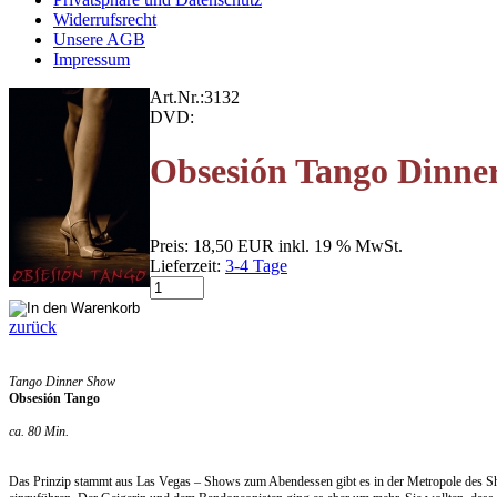
Widerrufsrecht
Unsere AGB
Impressum
Art.Nr.:
3132
DVD:
Obsesión Tango Dinne
Preis:
18,50 EUR
inkl. 19 % MwSt.
Lieferzeit:
3-4 Tage
zurück
Tango Dinner Show
Obsesión Tango
ca. 80 Min.
Das Prinzip stammt aus Las Vegas – Shows zum Abendessen gibt es in der Metropole des Sho