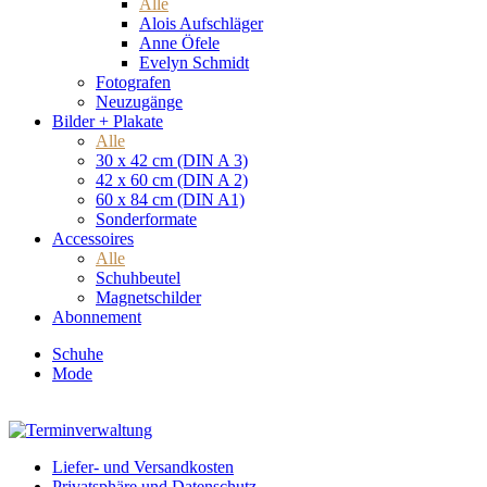
Alle
Alois Aufschläger
Anne Öfele
Evelyn Schmidt
Fotografen
Neuzugänge
Bilder + Plakate
Alle
30 x 42 cm (DIN A 3)
42 x 60 cm (DIN A 2)
60 x 84 cm (DIN A1)
Sonderformate
Accessoires
Alle
Schuhbeutel
Magnetschilder
Abonnement
Schuhe
Mode
Liefer- und Versandkosten
Privatsphäre und Datenschutz