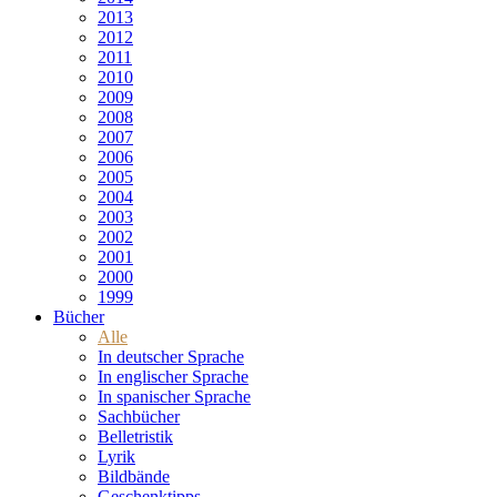
2013
2012
2011
2010
2009
2008
2007
2006
2005
2004
2003
2002
2001
2000
1999
Bücher
Alle
In deutscher Sprache
In englischer Sprache
In spanischer Sprache
Sachbücher
Belletristik
Lyrik
Bildbände
Geschenktipps