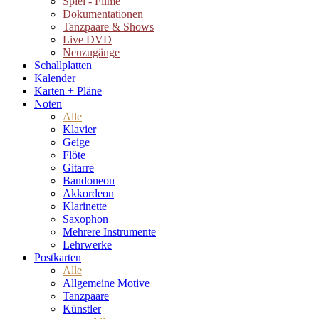
Spiel - Filme
Dokumentationen
Tanzpaare & Shows
Live DVD
Neuzugänge
Schallplatten
Kalender
Karten + Pläne
Noten
Alle
Klavier
Geige
Flöte
Gitarre
Bandoneon
Akkordeon
Klarinette
Saxophon
Mehrere Instrumente
Lehrwerke
Postkarten
Alle
Allgemeine Motive
Tanzpaare
Künstler