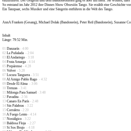
einzuführen. Der Geigerin und dem Bandoneonisten ging es aber um mehr. Sie wollten, dass l
So entstand im Jahr 2012 ihre Dinner-Show Obsesión Tango. Sie erzählt eine Geschichte vo
Ein Tanzpaar, sechs Musiker und eine Sängerin entführen in die Welt des Tango.
AnnA Franken (Gesang), Michael Dolak (Bandoneón), Peter Reil (Bandoneón), Susanne Cord
Inhalt
Länge: 79:52 Min.
01
Danzarín
- 4:00
02
La Puñalada
- 2:04
03
El Andariego
- 3:18
04
Fruta Amarga
- 4:14
05
Prepárense
- 4:28
06
Volver
- 5:28
07
Locura Tanguera
- 3:51
08
Al Amigo Pablo Rago
- 4:32
09
Desde El Alma
- 3:06
10
Trenzas
- 3:41
11
Milonga Para Samuel
- 3:48
12
Pavadita
- 2:56
13
Canaro En París
- 2:48
14
Sin Palabras
- 3:22
15
Corralera
- 2:20
16
A Fuego Lento
- 4:14
17
Nostálgico
- 3:22
18
Baldosa Floja
- 2:27
19
Si Sos Brujo
- 4:18