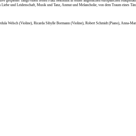
ive gespielter Tango einen festen Platz bekommt in seiner angeblichen europäischen Hauptstad
n Liebe und Leidenschaft, Musik und Tanz, Anmut und Melancholie, von dem Traum eines Tänzer
ula Welsch (Violine), Ricarda Sibylle Bormann (Violine), Robert Schmidt (Piano), Anna-Ma