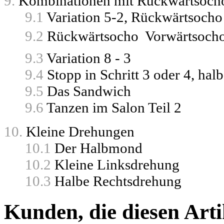
9.
Kombinationen mit Rückwärtsoch
9.1
Variation 5-2, Rückwärtsocho
9.2
Rückwärtsocho  Vorwärtsoch
9.3
Variation 8 - 3
9.4
Stopp in Schritt 3 oder 4, hal
9.5
Das Sandwich
9.6
Tanzen im Salon Teil 2
10.
Kleine Drehungen
10.1
Der Halbmond
10.2
Kleine Linksdrehung
10.3
Halbe Rechtsdrehung
Kunden, die diesen Arti