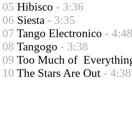
05
Hibisco
- 3:36
06
Siesta
- 3:35
07
Tango Electronico
- 4:4
08
Tangogo
- 3:38
09
Too Much of Everythin
10
The Stars Are Out
- 4:38