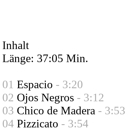
Inhalt
Länge: 37:05 Min.
01
Espacio
- 3:20
02
Ojos Negros
- 3:12
03
Chico de Madera
- 3:53
04
Pizzicato
- 3:54