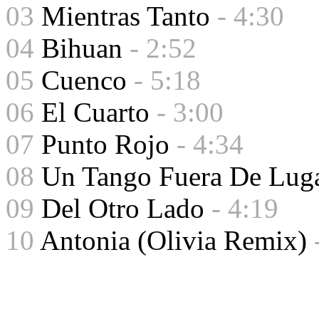
03
Mientras Tanto
- 4:30
04
Bihuan
- 2:52
05
Cuenco
- 5:18
06
El Cuarto
- 3:00
07
Punto Rojo
- 4:34
08
Un Tango Fuera De Lug
09
Del Otro Lado
- 4:19
10
Antonia (Olivia Remix)