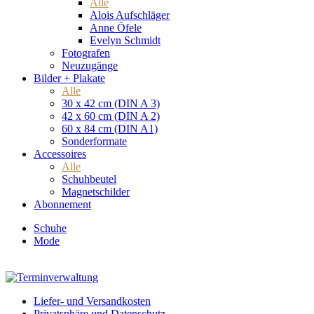
Alle
Alois Aufschläger
Anne Öfele
Evelyn Schmidt
Fotografen
Neuzugänge
Bilder + Plakate
Alle
30 x 42 cm (DIN A 3)
42 x 60 cm (DIN A 2)
60 x 84 cm (DIN A1)
Sonderformate
Accessoires
Alle
Schuhbeutel
Magnetschilder
Abonnement
Schuhe
Mode
Liefer- und Versandkosten
Privatsphäre und Datenschutz