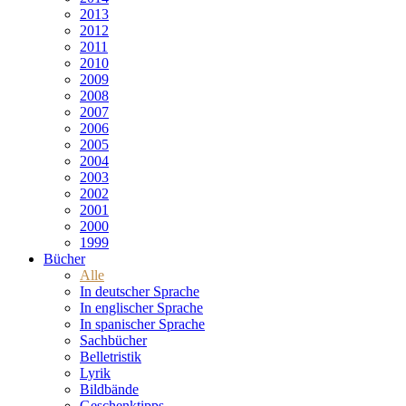
2013
2012
2011
2010
2009
2008
2007
2006
2005
2004
2003
2002
2001
2000
1999
Bücher
Alle
In deutscher Sprache
In englischer Sprache
In spanischer Sprache
Sachbücher
Belletristik
Lyrik
Bildbände
Geschenktipps