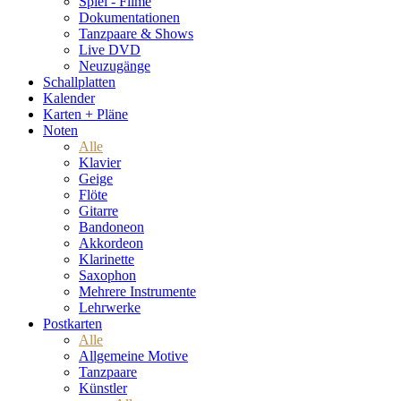
Spiel - Filme
Dokumentationen
Tanzpaare & Shows
Live DVD
Neuzugänge
Schallplatten
Kalender
Karten + Pläne
Noten
Alle
Klavier
Geige
Flöte
Gitarre
Bandoneon
Akkordeon
Klarinette
Saxophon
Mehrere Instrumente
Lehrwerke
Postkarten
Alle
Allgemeine Motive
Tanzpaare
Künstler