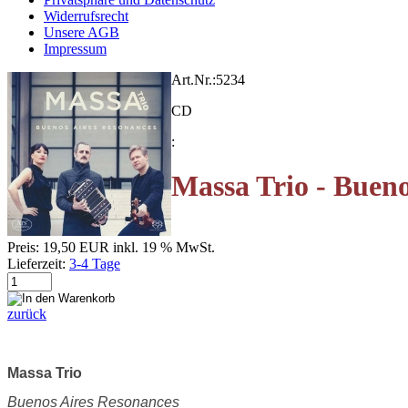
Widerrufsrecht
Unsere AGB
Impressum
Art.Nr.:
5234
CD
:
Massa Trio - Bueno
Preis:
19,50 EUR
inkl. 19 % MwSt.
Lieferzeit:
3-4 Tage
zurück
Massa Trio
Buenos Aires Resonances