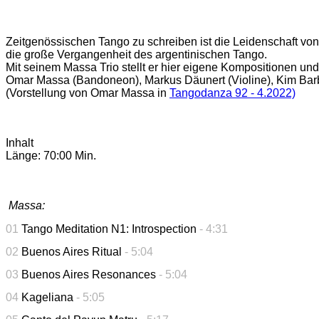
Zeitgenössischen Tango zu schreiben ist die Leidenschaft von
die große Vergangenheit des argentinischen Tango.
Mit seinem Massa Trio stellt er hier eigene Kompositionen un
Omar Massa (Bandoneon), Markus Däunert (Violine), Kim Barbi
(Vorstellung von Omar Massa in
Tangodanza 92 - 4.2022)
Inhalt
Länge: 70:00 Min.
Massa:
01
Tango Meditation N1: Introspection
- 4:31
02
Buenos Aires Ritual
- 5:04
03
Buenos Aires Resonances
- 5:04
04
Kageliana
- 5:05