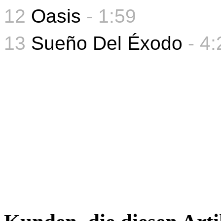
12
Oasis
-
1:59
13
Sueño Del Éxodo
- 4