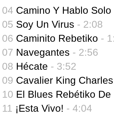
04
Camino Y Hablo Solo
05
Soy Un Virus
-
2:08
06
Caminito Rebetiko
-
1
07
Navegantes
- 2:56
08
Hécate
- 3:52
09
Cavalier King Charles
10
El Blues Rebétiko De
11
¡Esta Vivo!
- 4
:04