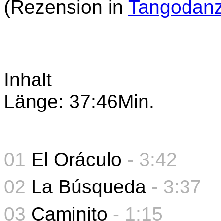
(Rezension in
Tangodanz
Inhalt
Länge: 37:46Min.
01
El Oráculo
- 3:42
02
La Búsqueda
- 3:37
03
Caminito
- 1:15