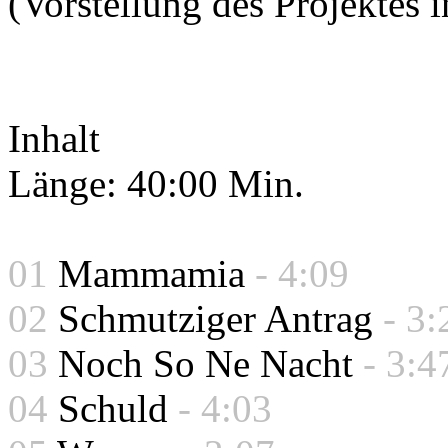
(Vorstellung des Projektes 
Inhalt
Länge: 40:00 Min.
01
Mammamia
- 4:09
02
Schmutziger Antrag
- 3:
03
Noch So Ne Nacht
- 3:4
04
Schuld
- 4:03