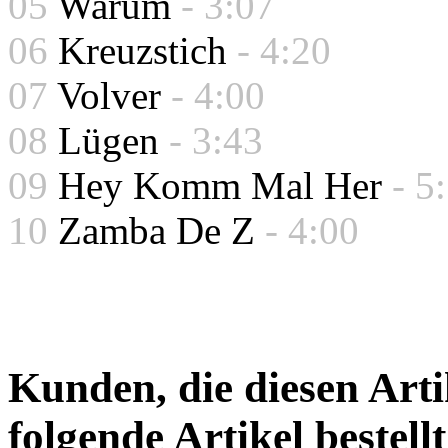
05
Warum
- 3:07
06
Kreuzstich
- 4:20
07
Volver
- 4:00
08
Lügen
- 3:43
09
Hey Komm Mal Her
- 5
10
Zamba De Z
- 4:00
Kunden, die diesen Arti
folgende Artikel bestellt