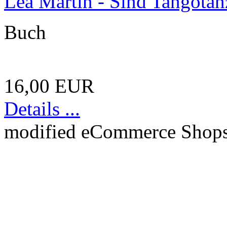
Lea Martin - Sind Tangotän
Buch
16,00 EUR
Details ...
mod
ified eCommerce Shop