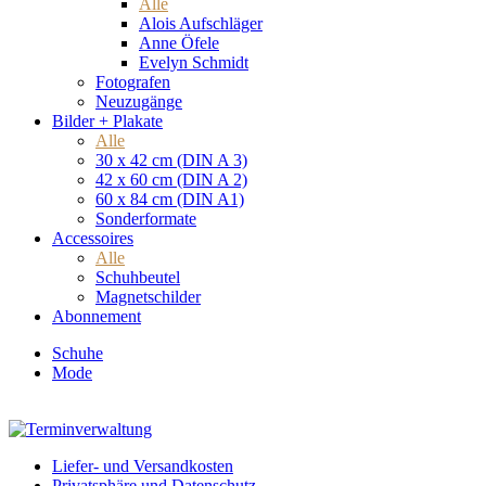
Alle
Alois Aufschläger
Anne Öfele
Evelyn Schmidt
Fotografen
Neuzugänge
Bilder + Plakate
Alle
30 x 42 cm (DIN A 3)
42 x 60 cm (DIN A 2)
60 x 84 cm (DIN A1)
Sonderformate
Accessoires
Alle
Schuhbeutel
Magnetschilder
Abonnement
Schuhe
Mode
Liefer- und Versandkosten
Privatsphäre und Datenschutz