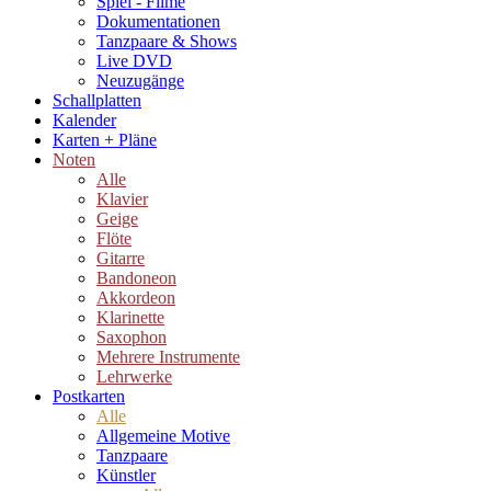
Spiel - Filme
Dokumentationen
Tanzpaare & Shows
Live DVD
Neuzugänge
Schallplatten
Kalender
Karten + Pläne
Noten
Alle
Klavier
Geige
Flöte
Gitarre
Bandoneon
Akkordeon
Klarinette
Saxophon
Mehrere Instrumente
Lehrwerke
Postkarten
Alle
Allgemeine Motive
Tanzpaare
Künstler