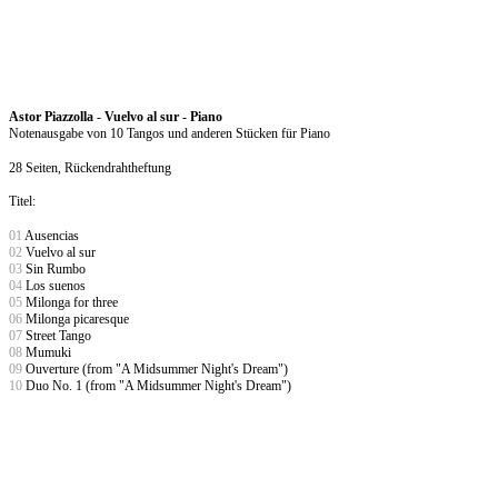
Astor Piazzolla
-
Vuelvo al sur - Piano
Notenausgabe von 10 Tangos und anderen Stücken für Piano
28 Seiten, Rückendrahtheftung
Titel:
01
Ausencias
02
Vuelvo al sur
03
Sin Rumbo
04
Los suenos
05
Milonga for three
06
Milonga picaresque
07
Street Tango
08
Mumuki
09
Ouverture (from "A Midsummer Night's Dream")
10
Duo No. 1 (from "A Midsummer Night's Dream")