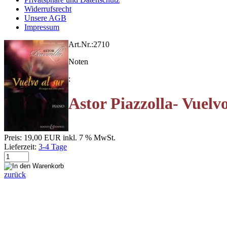
Widerrufsrecht
Unsere AGB
Impressum
Art.Nr.:
2710
Noten
:
Astor Piazzolla- Vuelvo
Preis:
19,00 EUR
inkl. 7 % MwSt.
Lieferzeit:
3-4 Tage
zurück