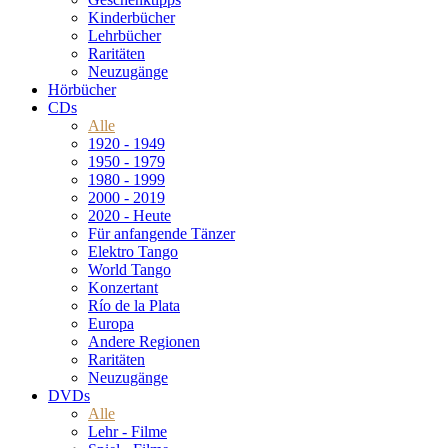
Kinderbücher
Lehrbücher
Raritäten
Neuzugänge
Hörbücher
CDs
Alle
1920 - 1949
1950 - 1979
1980 - 1999
2000 - 2019
2020 - Heute
Für anfangende Tänzer
Elektro Tango
World Tango
Konzertant
Río de la Plata
Europa
Andere Regionen
Raritäten
Neuzugänge
DVDs
Alle
Lehr - Filme