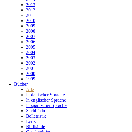
2013
2012
2011
2010
2009
2008
2007
2006
2005
2004
2003
2002
2001
2000
1999
Bücher
Alle
In deutscher Sprache
In englischer Sprache
In spanischer Sprache
Sachbücher
Belletristik
Lyrik
Bildbände
Geschenktipps