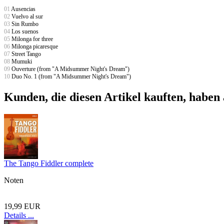
01
Ausencias
02
Vuelvo al sur
03
Sin Rumbo
04
Los suenos
05
Milonga for three
06
Milonga picaresque
07
Street Tango
08
Mumuki
09
Ouverture (from "A Midsummer Night's Dream")
10
Duo No. 1 (from "A Midsummer Night's Dream")
Kunden, die diesen Artikel kauften, haben 
The Tango Fiddler complete
Noten
19,99 EUR
Details ...