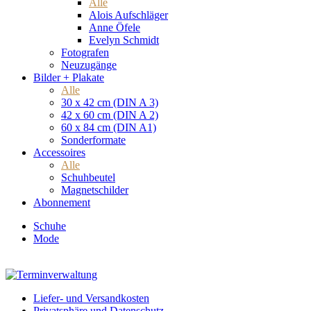
Alle
Alois Aufschläger
Anne Öfele
Evelyn Schmidt
Fotografen
Neuzugänge
Bilder + Plakate
Alle
30 x 42 cm (DIN A 3)
42 x 60 cm (DIN A 2)
60 x 84 cm (DIN A1)
Sonderformate
Accessoires
Alle
Schuhbeutel
Magnetschilder
Abonnement
Schuhe
Mode
Liefer- und Versandkosten
Privatsphäre und Datenschutz