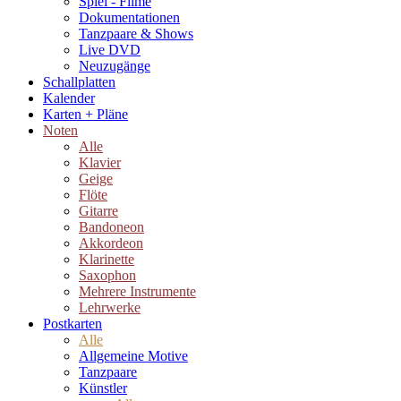
Spiel - Filme
Dokumentationen
Tanzpaare & Shows
Live DVD
Neuzugänge
Schallplatten
Kalender
Karten + Pläne
Noten
Alle
Klavier
Geige
Flöte
Gitarre
Bandoneon
Akkordeon
Klarinette
Saxophon
Mehrere Instrumente
Lehrwerke
Postkarten
Alle
Allgemeine Motive
Tanzpaare
Künstler