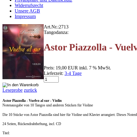
Widerrufsrecht
Unsere AGB
Impressum
Art.Nr.:
2713
Tangodanza:
Astor Piazzolla - Vuelv
Preis:
19,00 EUR
inkl. 7 % MwSt.
Lieferzeit:
3-4 Tage
Leseprobe
zurück
Astor Piazzolla
-
Vuelvo al sur - Violin
Notenausgabe von 10 Tangos und anderen Stücken für Violine
Die 10 Stücke von Astor Piazzolla sind hier für
Violine
und Klavier arrangiert. Dieses Note
24 Seiten, Rückendrahtheftung, incl. CD
Titel: