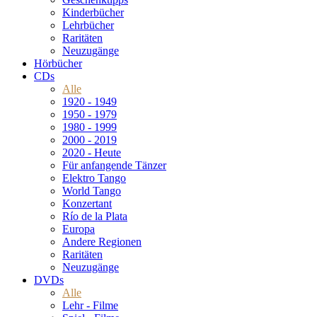
Kinderbücher
Lehrbücher
Raritäten
Neuzugänge
Hörbücher
CDs
Alle
1920 - 1949
1950 - 1979
1980 - 1999
2000 - 2019
2020 - Heute
Für anfangende Tänzer
Elektro Tango
World Tango
Konzertant
Río de la Plata
Europa
Andere Regionen
Raritäten
Neuzugänge
DVDs
Alle
Lehr - Filme