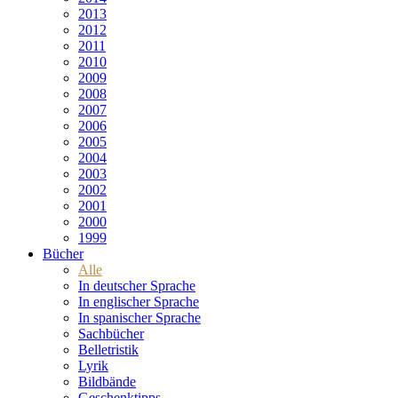
2013
2012
2011
2010
2009
2008
2007
2006
2005
2004
2003
2002
2001
2000
1999
Bücher
Alle
In deutscher Sprache
In englischer Sprache
In spanischer Sprache
Sachbücher
Belletristik
Lyrik
Bildbände
Geschenktipps