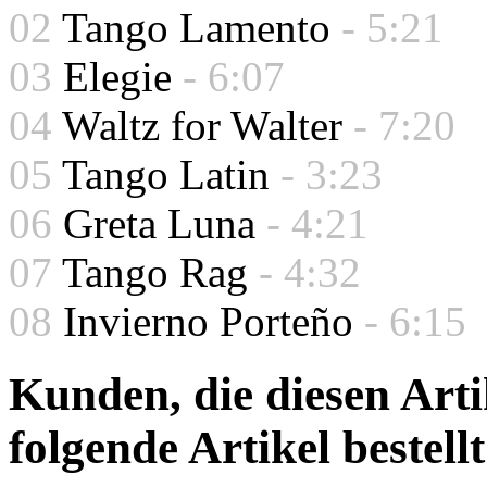
02
Tango Lamento
- 5:21
03
Elegie
- 6:07
04
Waltz for Walter
- 7:20
05
Tango Latin
- 3:23
06
Greta Luna
- 4:21
07
Tango Rag
- 4:32
08
Invierno Porteño
- 6:15
Kunden, die diesen Arti
folgende Artikel bestellt