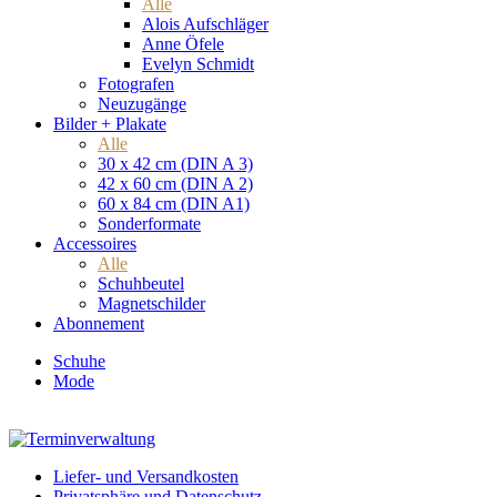
Alle
Alois Aufschläger
Anne Öfele
Evelyn Schmidt
Fotografen
Neuzugänge
Bilder + Plakate
Alle
30 x 42 cm (DIN A 3)
42 x 60 cm (DIN A 2)
60 x 84 cm (DIN A1)
Sonderformate
Accessoires
Alle
Schuhbeutel
Magnetschilder
Abonnement
Schuhe
Mode
Liefer- und Versandkosten
Privatsphäre und Datenschutz