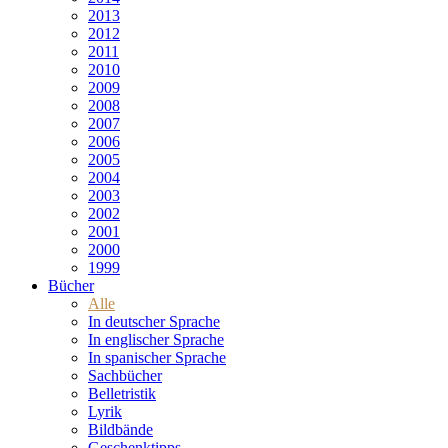
2013
2012
2011
2010
2009
2008
2007
2006
2005
2004
2003
2002
2001
2000
1999
Bücher
Alle
In deutscher Sprache
In englischer Sprache
In spanischer Sprache
Sachbücher
Belletristik
Lyrik
Bildbände
Geschenktipps