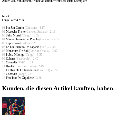
Abverkauf. Von diesem Artikel verkaufen wir unsere letzte Exemplare.
Inhalt
Länge: 48:54 Min.
01
Por Un Carino
(Cancion) - 4:17
02
Morocha Triste
(Cancion Serrana) - 2:13
03
Salto Mortal
(Tango) - 3:29
04
Mama Llevame Pal Pueblo
(Cancion) - 4:12
05
Caprichosa
(Fado) - 2:29
06
En Un Pueblito De Espania
(Vals) - 2:56
07
Mananitas De Sol (
Cancion Criolla) - 3:07
08
Pobre Milonga
(Tango) - 3:57
09
Zulema
(Pasodoble) - 2:45
10
Cobardia
(Vals) - 3:21
11
Huella
(Cancion Criolla) - 2:49
12
La Hija De La Japonesita
(Fox Trot) - 2:56
13
Cobardia
(Tango) - 4:12
14
Fox Trot De Gigollette
- 3:28
Kunden, die diesen Artikel kauften, haben 