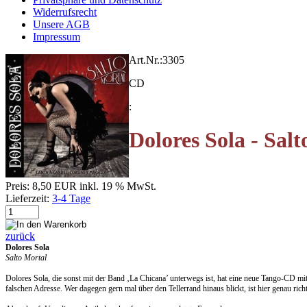
Widerrufsrecht
Unsere AGB
Impressum
Art.Nr.:
3305
CD
:
Dolores Sola - Sal
Preis:
8,50 EUR
inkl. 19 % MwSt.
Lieferzeit:
3-4 Tage
zurück
Dolores Sola
Salto Mortal
Dolores Sola, die sonst mit der Band ‚La Chicana’ unterwegs ist, hat eine neue Tango-CD mit
falschen Adresse. Wer dagegen gern mal über den Tellerrand hinaus blickt, ist hier genau ri