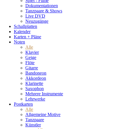
Spiel - Filme
Dokumentationen
Tanzpaare & Shows
Live DVD
Neuzugänge
Schallplatten
Kalender
Karten + Pläne
Noten
Alle
Klavier
Geige
Flöte
Gitarre
Bandoneon
Akkordeon
Klarinette
Saxophon
Mehrere Instrumente
Lehrwerke
Postkarten
Alle
Allgemeine Motive
Tanzpaare
Künstler