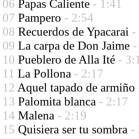
06
Papas Caliente
- 1:41
07
Pampero
- 2:54
08
Recuerdos de Ypacarai
-
09
La carpa de Don Jaime
-
10
Pueblero de Alla Ité
- 3:
11
La Pollona
- 2:17
12
Aquel tapado de armiño
13
Palomita blanca
- 2:17
14
Malena
- 2:19
15
Quisiera ser tu sombra
-