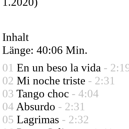
1.2020)
Inhalt
Länge: 40:06 Min.
01
En un beso la vida
- 2:1
02
Mi noche triste
- 2:31
03
Tango choc
- 4:04
04
Absurdo
- 2:31
05
Lagrimas
- 2:32