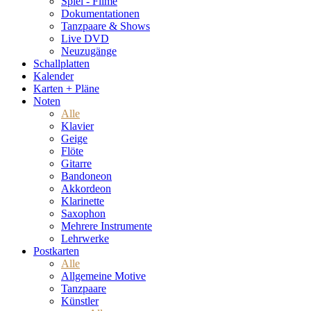
Spiel - Filme
Dokumentationen
Tanzpaare & Shows
Live DVD
Neuzugänge
Schallplatten
Kalender
Karten + Pläne
Noten
Alle
Klavier
Geige
Flöte
Gitarre
Bandoneon
Akkordeon
Klarinette
Saxophon
Mehrere Instrumente
Lehrwerke
Postkarten
Alle
Allgemeine Motive
Tanzpaare
Künstler