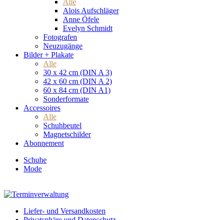
Alle
Alois Aufschläger
Anne Öfele
Evelyn Schmidt
Fotografen
Neuzugänge
Bilder + Plakate
Alle
30 x 42 cm (DIN A 3)
42 x 60 cm (DIN A 2)
60 x 84 cm (DIN A1)
Sonderformate
Accessoires
Alle
Schuhbeutel
Magnetschilder
Abonnement
Schuhe
Mode
Liefer- und Versandkosten
Privatsphäre und Datenschutz