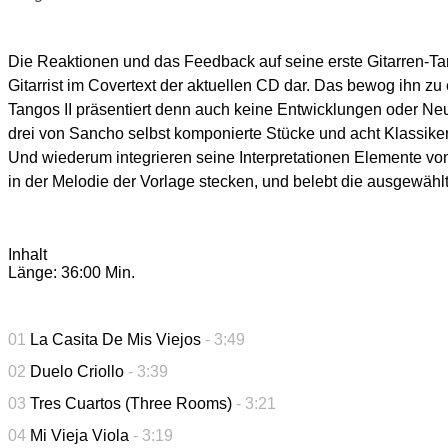
Die Reaktionen und das Feedback auf seine erste Gitarren-Ta
Gitarrist im Covertext der aktuellen CD dar. Das bewog ihn zu
Tangos II präsentiert denn auch keine Entwicklungen oder Neue
drei von Sancho selbst komponierte Stücke und acht Klassiker
Und wiederum integrieren seine Interpretationen Elemente von L
in der Melodie der Vorlage stecken, und belebt die ausgewäh
Inhalt
Länge: 36:00 Min.
01
La Casita De Mis Viejos
- 3:49
02
Duelo Criollo
- 3:39
03
Tres Cuartos (Three Rooms)
- 3:21
04
Mi Vieja Viola
- 3:19