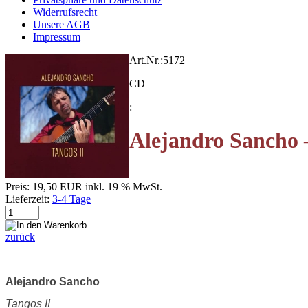
Widerrufsrecht
Unsere AGB
Impressum
Art.Nr.:
5172
CD
:
Alejandro Sancho 
Preis:
19,50 EUR
inkl. 19 % MwSt.
Lieferzeit:
3-4 Tage
zurück
Alejandro Sancho
Tangos II