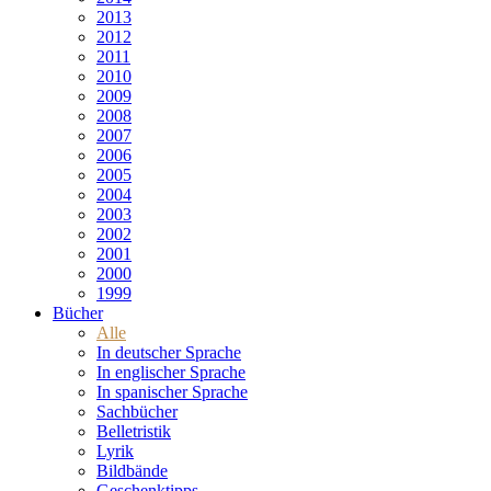
2013
2012
2011
2010
2009
2008
2007
2006
2005
2004
2003
2002
2001
2000
1999
Bücher
Alle
In deutscher Sprache
In englischer Sprache
In spanischer Sprache
Sachbücher
Belletristik
Lyrik
Bildbände
Geschenktipps