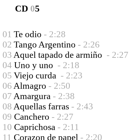
CD
0
5
01
Te odio
- 2:28
02
Tango Argentino
- 2:26
03
Aquel tapado de armiño
- 2:27
04
Uno y uno
- 2:18
05
Viejo curda
- 2:23
06
Almagro
- 2:50
07
Amargura
- 2:38
08
Aquellas farras
- 2:43
09
Canchero
- 2:27
10
Caprichosa
- 2:11
11
Corazon de papel
- 2:20