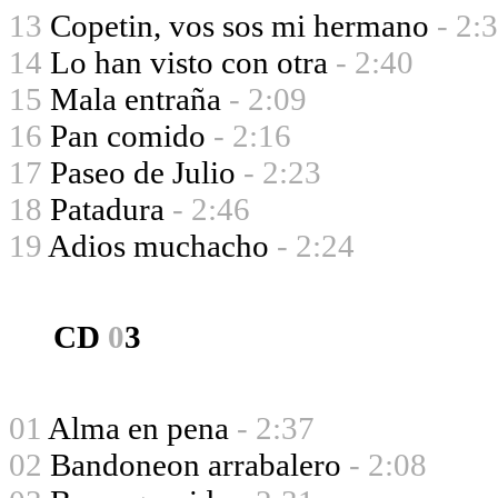
13
Copetin, vos sos mi hermano
- 2:
14
Lo han visto con otra
- 2:40
15
Mala entraña
- 2:09
16
Pan comido
- 2:16
17
Paseo de Julio
- 2:23
18
Patadura
- 2:46
19
Adios muchacho
- 2:24
CD
0
3
01
Alma en pena
- 2:37
02
Bandoneon arrabalero
- 2:08