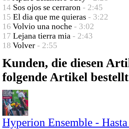
14
Sos ojos se cerraron
- 2:45
15
El dia que me quieras
- 3:22
16
Volvio una noche
- 3:02
17
Lejana tierra mia
- 2:43
18
Volver
- 2:55
Kunden, die diesen Arti
folgende Artikel bestellt
Hyperion Ensemble - Hast