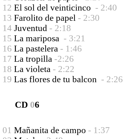
12
El sol del veinticinco
- 2:40
13
Farolito de papel
- 2:30
14
Juventud
- 2:18
15
La mariposa
- 3:21
16
La pastelera
- 1:46
17
La tropilla
-2:26
18
La violeta
- 2:22
19
Las flores de tu balcon
- 2:26
CD
0
6
01
Mañanita de campo
- 1:37