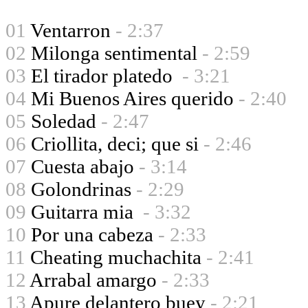
01
Ventarron
- 2:37
02
Milonga sentimental
- 2:59
03
El tirador platedo
- 3:21
04
Mi Buenos Aires querido
- 2:40
05
Soledad
- 2:47
06
Criollita, deci; que si
- 2:46
07
Cuesta abajo
- 3:14
08
Golondrinas
- 2:29
09
Guitarra mia
- 3:32
10
Por una cabeza
- 2:33
11
Cheating muchachita
- 2:41
12
Arrabal amargo
- 2:33
13
Apure delantero buey
- 2:21