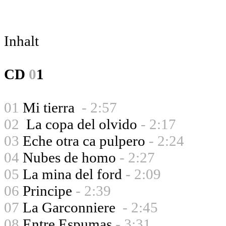
Inhalt
CD
0
1
01
Mi tierra
- 2:57
02
La copa del olvido
- 2:17
03
Eche otra ca pulpero
- 2:24
04
Nubes de homo
- 2:27
05
La mina del ford
- 2:09
06
Principe
- 2:39
07
La Garconniere
- 2:45
08
Entre Espumas
- 3:31