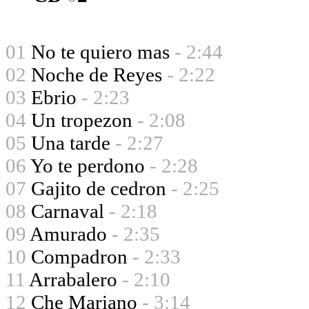
01
No te quiero mas
- 2:44
02
Noche de Reyes
- 2:22
03
Ebrio
- 2:23
04
Un tropezon
- 2:08
05
Una tarde
- 2:27
06
Yo te perdono
- 2:28
07
Gajito de cedron
- 2:25
08
Carnaval
- 2:18
09
Amurado
- 2:35
10
Compadron
- 2:33
11
Arrabalero
- 2:10
12
Che Mariano
- 3:14