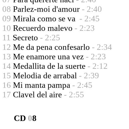
08
Parlez-moi d'amour
- 2:40
09
Mirala como se va
- 2:45
10
Recuerdo malevo
- 2:23
11
Secreto
- 2:25
12
Me da pena confesarlo
- 2:34
13
Me enamore una vez
- 2:23
14
Medallita de la suerte
- 2:12
15
Melodia de arrabal
- 2:39
16
Mi manta pampa
- 2:45
17
Clavel del aire
- 2:55
CD
0
8