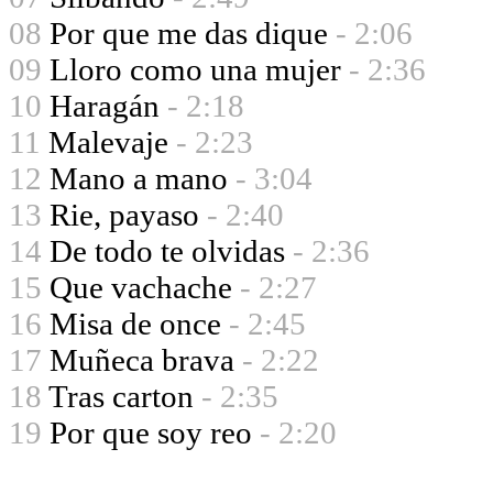
08
Por que me das dique
- 2:06
09
Lloro como una mujer
- 2:36
10
Haragán
- 2:18
11
Malevaje
- 2:23
12
Mano a mano
- 3:04
13
Rie, payaso
- 2:40
14
De todo te olvidas
- 2:36
15
Que vachache
- 2:27
16
Misa de once
- 2:45
17
Muñeca brava
- 2:22
18
Tras carton
- 2:35
19
Por que soy reo
- 2:20