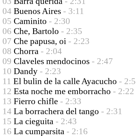
03
Barra querida
- 2:31
04
Buenos Aires
- 3:11
05
Caminito
- 2:30
06
Che, Bartolo
- 2:35
07
Che papusa, oi
- 2:23
08
Chorra
- 2:04
09
Claveles mendocinos
- 2:47
10
Dandy
- 2:23
11
El bulin de la calle Ayacucho
- 2:
12
Esta noche me emborracho
- 2:22
13
Fierro chifle
- 2:33
14
La borrachera del tango
- 2:31
15
La cieguita
- 2:43
16
La cumparsita
- 2:16