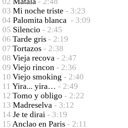
02
Matala
- 2:48
03
Mi noche triste
- 3:23
04
Palomita blanca
- 3:09
05
Silencio
- 2:45
06
Tarde gris
- 2:19
07
Tortazos
- 2:38
08
Vieja recova
- 2:47
09
Viejo rincon
- 2:36
10
Viejo smoking
- 2:40
11
Yira... yira…
- 2:49
12
Tomo y obligo
- 2:22
13
Madreselva
- 3:12
14
Je te dirai
- 3:19
15
Anclao en Paris
- 2:11