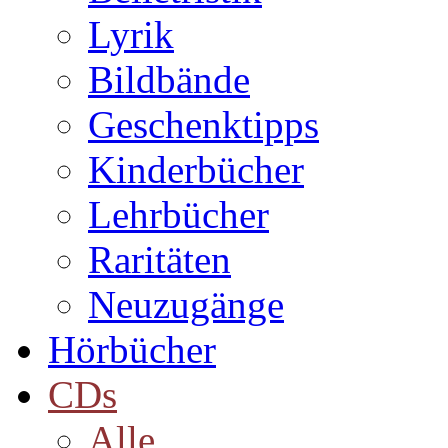
Lyrik
Bildbände
Geschenktipps
Kinderbücher
Lehrbücher
Raritäten
Neuzugänge
Hörbücher
CDs
Alle