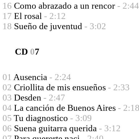
16
Como abrazado a un rencor
- 2:44
17
El rosal
- 2:12
18
Sueño de juventud
- 3:02
CD
0
7
01
Ausencia
- 2:24
02
Criollita de mis ensueños
- 2:33
03
Desden
- 2:47
04
La canción de Buenos Aires
- 2:1
05
Tu diagnostico
- 3:09
06
Suena guitarra querida
- 3:12
07
Para quererte naci
- 2:40