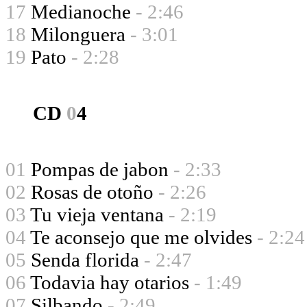
17
Medianoche
- 2:46
18
Milonguera
- 3:01
19
Pato
- 2:28
CD
0
4
01
Pompas de jabon
- 2:33
02
Rosas de otoño
- 2:26
03
Tu vieja ventana
- 2:19
04
Te aconsejo que me olvides
- 2:24
05
Senda florida
- 2:47
06
Todavia hay otarios
- 1:49
07
Silbando
- 2:49