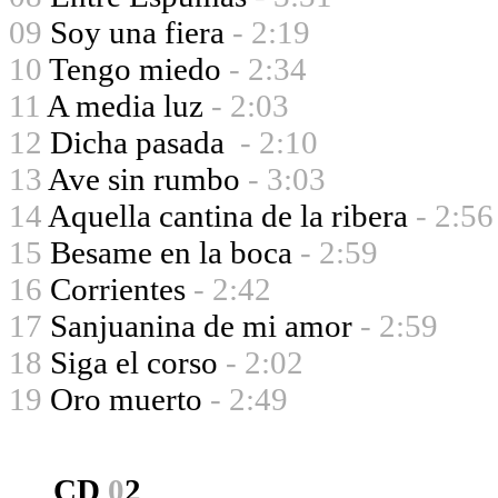
09
Soy una fiera
- 2:19
10
Tengo miedo
- 2:34
11
A media luz
- 2:03
12
Dicha pasada
- 2:10
13
Ave sin rumbo
- 3:03
14
Aquella cantina de la ribera
- 2:56
15
Besame en la boca
- 2:59
16
Corrientes
- 2:42
17
Sanjuanina de mi amor
- 2:59
18
Siga el corso
- 2:02
19
Oro muerto
- 2:49
CD
0
2