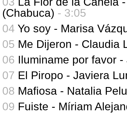
03
La Flor de la Canela 
(Chabuca)
- 3:05
04
Yo soy - Marisa Vázq
05
Me Dijeron - Claudia 
06
Iluminame por favor -
07
El Piropo - Javiera L
08
Mafiosa - Natalia Pel
09
Fuiste - Míriam Alejan