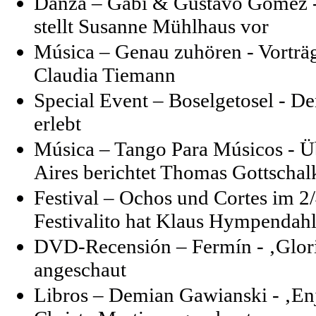
Danza – Gabi & Gustavo Gomez - 
stellt Susanne Mühlhaus vor
Música – Genau zuhören - Vorträ
Claudia Tiemann
Special Event – Boselgetosel - D
erlebt
Música – Tango Para Músicos - Üb
Aires berichtet Thomas Gottschal
Festival – Ochos und Cortes im 2
Festivalito hat Klaus Hympendahl
DVD-Recensión – Fermín - ‚Gloria
angeschaut
Libros – Demian Gawianski - ‚Enj