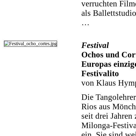
verruchten Film
als Ballettstud
…
Festival
Ochos und Cort
Europas einzig
Festivalito
von Klaus Hym
Die Tangolehrer
Rios aus Mönch
seit drei Jahre
Milonga-Festiva
ein. Sie sind we