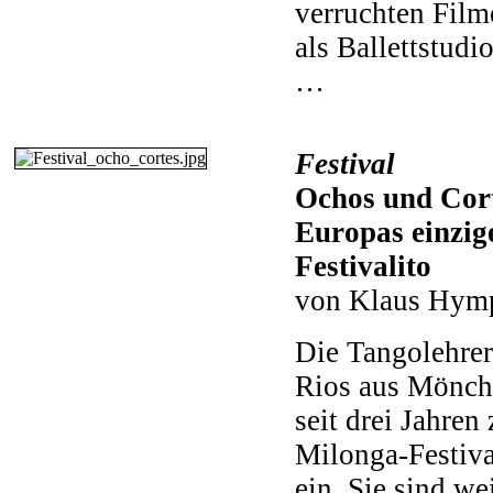
verruchten Film
als Ballettstud
…
Festival
Ochos und Cort
Europas einzig
Festivalito
von Klaus Hym
Die Tangolehrer
Rios aus Mönch
seit drei Jahre
Milonga-Festiva
ein. Sie sind we