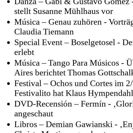
Danza – Gabi & Gustavo Gomez - 
stellt Susanne Mühlhaus vor
Música – Genau zuhören - Vorträ
Claudia Tiemann
Special Event – Boselgetosel - D
erlebt
Música – Tango Para Músicos - Üb
Aires berichtet Thomas Gottschal
Festival – Ochos und Cortes im 2
Festivalito hat Klaus Hympendahl
DVD-Recensión – Fermín - ‚Gloria
angeschaut
Libros – Demian Gawianski - ‚Enj