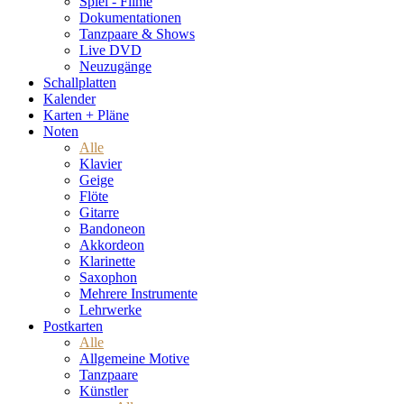
Spiel - Filme
Dokumentationen
Tanzpaare & Shows
Live DVD
Neuzugänge
Schallplatten
Kalender
Karten + Pläne
Noten
Alle
Klavier
Geige
Flöte
Gitarre
Bandoneon
Akkordeon
Klarinette
Saxophon
Mehrere Instrumente
Lehrwerke
Postkarten
Alle
Allgemeine Motive
Tanzpaare
Künstler