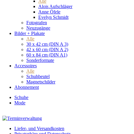
Alle
Alois Aufschläger
Anne Öfele
Evelyn Schmidt
Fotografen
Neuzugänge
Bilder + Plakate
Alle
30 x 42 cm (DIN A 3)
42 x 60 cm (DIN A 2)
60 x 84 cm (DIN A1)
Sonderformate
Accessoires
Alle
Schuhbeutel
Magnetschilder
Abonnement
Schuhe
Mode
Liefer- und Versandkosten
Privatsphäre und Datenschutz