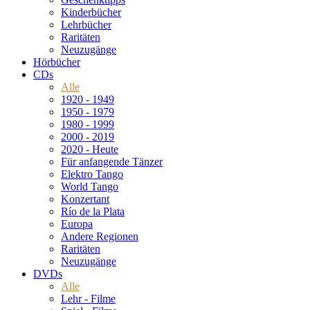
Kinderbücher
Lehrbücher
Raritäten
Neuzugänge
Hörbücher
CDs
Alle
1920 - 1949
1950 - 1979
1980 - 1999
2000 - 2019
2020 - Heute
Für anfangende Tänzer
Elektro Tango
World Tango
Konzertant
Río de la Plata
Europa
Andere Regionen
Raritäten
Neuzugänge
DVDs
Alle
Lehr - Filme