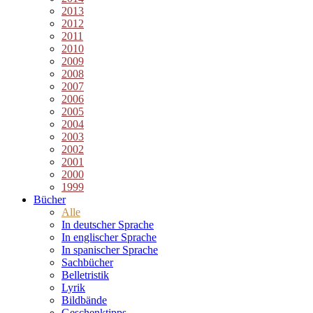
2013
2012
2011
2010
2009
2008
2007
2006
2005
2004
2003
2002
2001
2000
1999
Bücher
Alle
In deutscher Sprache
In englischer Sprache
In spanischer Sprache
Sachbücher
Belletristik
Lyrik
Bildbände
Geschenktipps