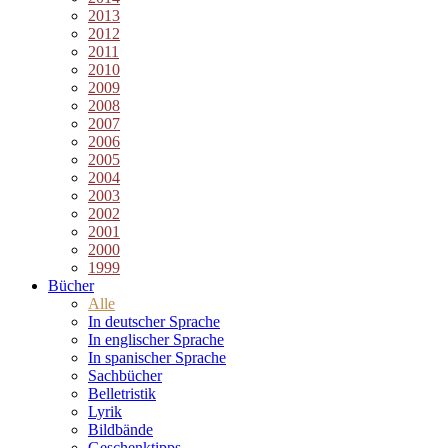
2013
2012
2011
2010
2009
2008
2007
2006
2005
2004
2003
2002
2001
2000
1999
Bücher
Alle
In deutscher Sprache
In englischer Sprache
In spanischer Sprache
Sachbücher
Belletristik
Lyrik
Bildbände
Geschenktipps