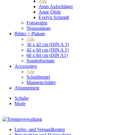
Alle
Alois Aufschläger
Anne Öfele
Evelyn Schmidt
Fotografen
Neuzugänge
Bilder + Plakate
Alle
30 x 42 cm (DIN A 3)
42 x 60 cm (DIN A 2)
60 x 84 cm (DIN A1)
Sonderformate
Accessoires
Alle
Schuhbeutel
Magnetschilder
Abonnement
Schuhe
Mode
Liefer- und Versandkosten
Privatsphäre und Datenschutz