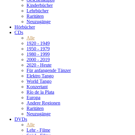
Kinderbücher
Lehrbücher
Raritäten
Neuzugänge
Hörbücher
CDs
Alle
1920 - 1949
1950 - 1979
1980 - 1999
2000 - 2019
2020 - Heute
Für anfangende Tänzer
Elektro Tango
World Tango
Konzertant
Río de la Plata
Europa
Andere Regionen
Raritäten
Neuzugänge
DVDs
Alle
Lehr - Filme