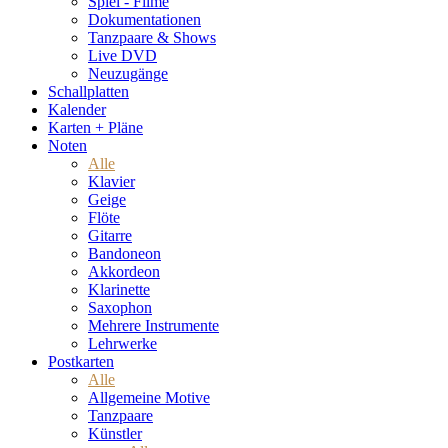
Spiel - Filme
Dokumentationen
Tanzpaare & Shows
Live DVD
Neuzugänge
Schallplatten
Kalender
Karten + Pläne
Noten
Alle
Klavier
Geige
Flöte
Gitarre
Bandoneon
Akkordeon
Klarinette
Saxophon
Mehrere Instrumente
Lehrwerke
Postkarten
Alle
Allgemeine Motive
Tanzpaare
Künstler