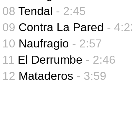
08
Tendal
- 2:45
09
Contra La Pared
-
4:2
10
Naufragio
-
2:57
11
El Derrumbe
-
2:46
12
Mataderos
-
3:59