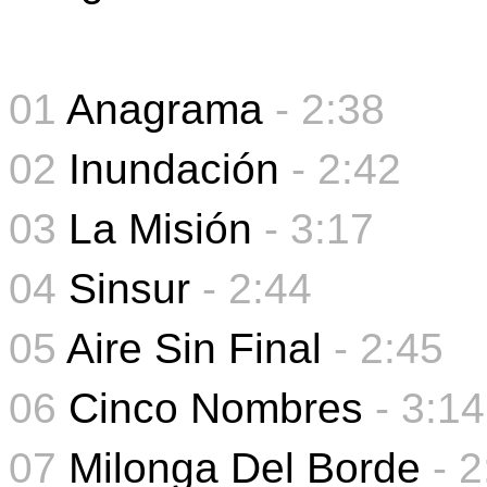
01
Anagrama
- 2:38
02
Inundación
- 2:42
03
La Misión
- 3:17
04
Sinsur
- 2:44
05
Aire Sin Final
-
2:45
06
Cinco Nombres
-
3:14
07
Milonga Del Borde
- 