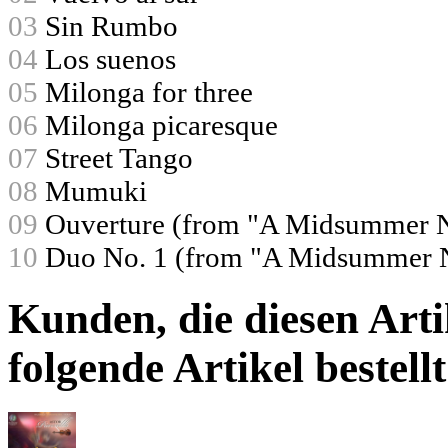
03
Sin Rumbo
04
Los suenos
05
Milonga for three
06
Milonga picaresque
07
Street Tango
08
Mumuki
09
Ouverture (from "A Midsummer N
10
Duo No. 1 (from "A Midsummer N
Kunden, die diesen Arti
folgende Artikel bestellt