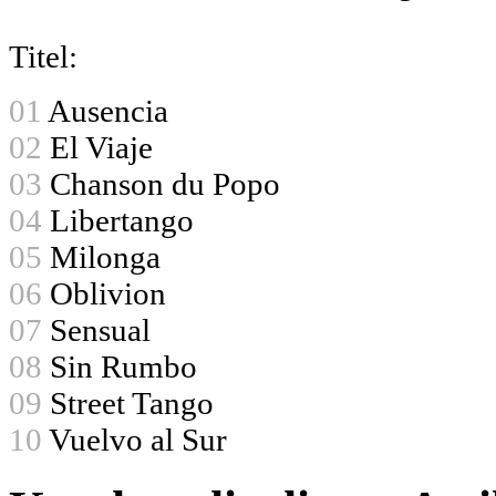
Titel:
01
Ausencia
02
El Viaje
03
Chanson du Popo
04
Libertango
05
Milonga
06
Oblivion
07
Sensual
08
Sin Rumbo
09
Street Tango
10
Vuelvo al Sur